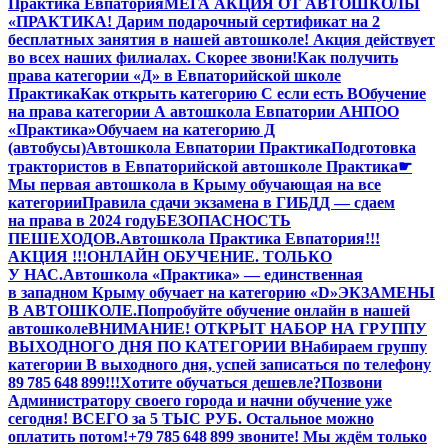
Практика Евпатория
МЕГА АКЦИЯ ОТ АВТОШКОЛЫ
«ПРАКТИКА! Дарим подарочный сертификат на 2
бесплатных занятия в нашей автошколе! Акция действует
во всех наших филиалах. Скорее звони!
Как получить
права категории «Д» в Евпаторийской школе
Практика
Как открыть категорию C если есть B
Обучение
на права категории A автошкола Евпатории АНПОО
«Практика»
Обучаем на категорию Д
(автобусы)
Автошкола Евпатории Практика
Подготовка
трактористов в Евпаторийской автошколе Практика
☛
Мы первая автошкола в Крыму обучающая на все
категории
Правила сдачи экзамена в ГИБДД — сдаем
на права в 2024 году
БЕЗОПАСНОСТЬ
ПЕШЕХОДОВ.
Автошкола Практика Евпатория
!!!
АКЦИЯ !!!
ОНЛАЙН ОБУЧЕНИЕ. ТОЛЬКО
У НАС.
Автошкола «Практика» — единственная
в западном Крыму обучает на категорию «D»
ЭКЗАМЕНЫ
В АВТОШКОЛЕ.
Попробуйте обучение онлайн в нашей
автошколе
ВНИМАНИЕ! ОТКРЫТ НАБОР НА ГРУППУ
ВЫХОДНОГО ДНЯ ПО КАТЕГОРИИ В
Набираем группу
категории В выходного дня, успей записаться по телефону
89 785 648 899!!!
Хотите обучаться дешевле?
Позвони
Администратору своего города и начни обучение уже
сегодня! ВСЕГО за 5 ТЫС РУБ. Остальное можно
оплатить потом!
+79 785 648 899 звоните! Мы ждём только