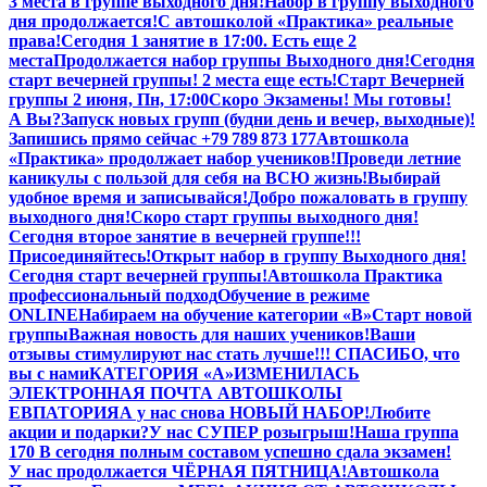
3 места в группе выходного дня!
Набор в группу выходного
дня продолжается!
С автошколой «Практика» реальные
права!
Сегодня 1 занятие в 17:00. Есть еще 2
места
Продолжается набор группы Выходного дня!
Сегодня
старт вечерней группы! 2 места еще есть!
Старт Вечерней
группы 2 июня, Пн, 17:00
Скоро Экзамены! Мы готовы!
А Вы?
Запуск новых групп (будни день и вечер, выходные)!
Запишись прямо сейчас +79 789 873 177
Автошкола
«Практика» продолжает набор учеников!
Проведи летние
каникулы с пользой для себя на ВСЮ жизнь!
Выбирай
удобное время и записывайся!
Добро пожаловать в группу
выходного дня!
Скоро старт группы выходного дня!
Сегодня второе занятие в вечерней группе!!!
Присоединяйтесь!
Открыт набор в группу Выходного дня!
Сегодня старт вечерней группы!
Автошкола Практика
профессиональный подход
Обучение в режиме
ONLINE
Набираем на обучение категории «B»
Старт новой
группы
Важная новость для наших учеников!
Ваши
отзывы стимулируют нас стать лучше!!! СПАСИБО, что
вы с нами
КАТЕГОРИЯ «А»
ИЗМЕНИЛАСЬ
ЭЛЕКТРОННАЯ ПОЧТА АВТОШКОЛЫ
ЕВПАТОРИЯ
А у нас снова НОВЫЙ НАБОР!
Любите
акции и подарки?
У нас СУПЕР розыгрыш!
Наша группа
170 В сегодня полным составом успешно сдала экзамен!
У нас продолжается ЧЁРНАЯ ПЯТНИЦА!
Автошкола