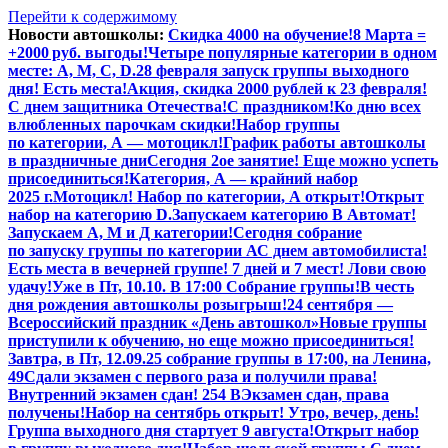
Перейти к содержимому
Новости автошколы:
Скидка 4000 на обучение!
8 Марта =
+2000 руб. выгоды!
Четыре популярные категории в одном
месте: А, М, С, D.
28 февраля запуск группы выходного
дня! Есть места!
Акция, скидка 2000 рублей к 23 февраля!
С днем защитника Отечества!
С праздником!
Ко дню всех
влюбленных парочкам скидки!
Набор группы
по категории, А — мотоцикл!
График работы автошколы
в праздничные дни
Сегодня 2ое занятие! Еще можно успеть
присоединиться!
Категория, А — крайний набор
2025 г.
Мотоцикл! Набор по категории, А открыт!
Открыт
набор на категорию D.
Запускаем категорию В Автомат!
Запускаем А, М и Д категории!
Сегодня собрание
по запуску группы по категории А
С днем автомобилиста!
Есть места в вечерней группе! 7 дней и 7 мест! Лови свою
удачу!
Уже в Пт, 10.10. В 17:00 Собрание группы!
В честь
дня рождения автошколы розыгрыш!
24 сентября —
Всероссийский праздник «День автошкол»
Новые группы
приступили к обучению, но еще можно присоединиться!
Завтра, в Пт,
12.09.25
собрание группы в 17:00, на Ленина,
49
Сдали экзамен с первого раза и получили права!
Внутренний экзамен сдан! 254 В
Экзамен сдан, права
получены!
Набор на сентябрь открыт! Утро, вечер, день!
Группа выходного дня стартует 9 августа!
Открыт набор