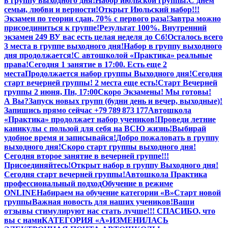
в группу выходного дня!
Набор июльской группы.
С днем
семьи, любви и верности!
Открыт Июльский набор!!!
Экзамен по теории сдан, 70% с первого раза!
Завтра можно
присоединиться к группе!
Результат 100%. Внутренний
экзамен 249 В
У вас есть целая неделя до Сб!
Осталось всего
3 места в группе выходного дня!
Набор в группу выходного
дня продолжается!
С автошколой «Практика» реальные
права!
Сегодня 1 занятие в 17:00. Есть еще 2
места
Продолжается набор группы Выходного дня!
Сегодня
старт вечерней группы! 2 места еще есть!
Старт Вечерней
группы 2 июня, Пн, 17:00
Скоро Экзамены! Мы готовы!
А Вы?
Запуск новых групп (будни день и вечер, выходные)!
Запишись прямо сейчас +79 789 873 177
Автошкола
«Практика» продолжает набор учеников!
Проведи летние
каникулы с пользой для себя на ВСЮ жизнь!
Выбирай
удобное время и записывайся!
Добро пожаловать в группу
выходного дня!
Скоро старт группы выходного дня!
Сегодня второе занятие в вечерней группе!!!
Присоединяйтесь!
Открыт набор в группу Выходного дня!
Сегодня старт вечерней группы!
Автошкола Практика
профессиональный подход
Обучение в режиме
ONLINE
Набираем на обучение категории «B»
Старт новой
группы
Важная новость для наших учеников!
Ваши
отзывы стимулируют нас стать лучше!!! СПАСИБО, что
вы с нами
КАТЕГОРИЯ «А»
ИЗМЕНИЛАСЬ