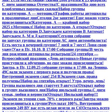
С днем защитника Отечества!
С праздником!
Ко дню всех
влюбленных парочкам скидки!
Набор группы
по категории, А — мотоцикл!
График работы автошколы
в праздничные дни
Сегодня 2ое занятие! Еще можно успеть
присоединиться!
Категория, А — крайний набор
2025 г.
Мотоцикл! Набор по категории, А открыт!
Открыт
набор на категорию D.
Запускаем категорию В Автомат!
Запускаем А, М и Д категории!
Сегодня собрание
по запуску группы по категории А
С днем автомобилиста!
Есть места в вечерней группе! 7 дней и 7 мест! Лови свою
удачу!
Уже в Пт, 10.10. В 17:00 Собрание группы!
В честь
дня рождения автошколы розыгрыш!
24 сентября —
Всероссийский праздник «День автошкол»
Новые группы
приступили к обучению, но еще можно присоединиться!
Завтра, в Пт,
12.09.25
собрание группы в 17:00, на Ленина,
49
Сдали экзамен с первого раза и получили права!
Внутренний экзамен сдан! 254 В
Экзамен сдан, права
получены!
Набор на сентябрь открыт! Утро, вечер, день!
Группа выходного дня стартует 9 августа!
Открыт набор
в группу выходного дня!
Набор июльской группы.
С днем
семьи, любви и верности!
Открыт Июльский набор!!!
Экзамен по теории сдан, 70% с первого раза!
Завтра можно
присоединиться к группе!
Результат 100%. Внутренний
экзамен 249 В
У вас есть целая неделя до Сб!
Осталось всего