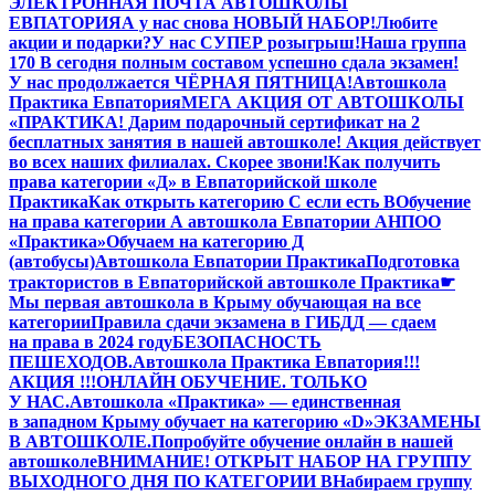
ЭЛЕКТРОННАЯ ПОЧТА АВТОШКОЛЫ
ЕВПАТОРИЯ
А у нас снова НОВЫЙ НАБОР!
Любите
акции и подарки?
У нас СУПЕР розыгрыш!
Наша группа
170 В сегодня полным составом успешно сдала экзамен!
У нас продолжается ЧЁРНАЯ ПЯТНИЦА!
Автошкола
Практика Евпатория
МЕГА АКЦИЯ ОТ АВТОШКОЛЫ
«ПРАКТИКА! Дарим подарочный сертификат на 2
бесплатных занятия в нашей автошколе! Акция действует
во всех наших филиалах. Скорее звони!
Как получить
права категории «Д» в Евпаторийской школе
Практика
Как открыть категорию C если есть B
Обучение
на права категории A автошкола Евпатории АНПОО
«Практика»
Обучаем на категорию Д
(автобусы)
Автошкола Евпатории Практика
Подготовка
трактористов в Евпаторийской автошколе Практика
☛
Мы первая автошкола в Крыму обучающая на все
категории
Правила сдачи экзамена в ГИБДД — сдаем
на права в 2024 году
БЕЗОПАСНОСТЬ
ПЕШЕХОДОВ.
Автошкола Практика Евпатория
!!!
АКЦИЯ !!!
ОНЛАЙН ОБУЧЕНИЕ. ТОЛЬКО
У НАС.
Автошкола «Практика» — единственная
в западном Крыму обучает на категорию «D»
ЭКЗАМЕНЫ
В АВТОШКОЛЕ.
Попробуйте обучение онлайн в нашей
автошколе
ВНИМАНИЕ! ОТКРЫТ НАБОР НА ГРУППУ
ВЫХОДНОГО ДНЯ ПО КАТЕГОРИИ В
Набираем группу