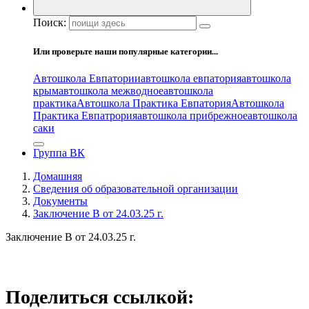
Поиск:
Или проверьте наши популярные категории...
Автошкола Евпатории
автошкола евпатория
автошкола
крым
автошкола межводное
автошкола
практика
Автошкола Практика Евпатория
Автошкола
Практика Евпатрория
автошкола прибрежное
автошкола
саки
Группа ВК
Домашняя
Сведения об образовательной организации
Документы
Заключение
В от 24.03.25 г.
Заключение
В от 24.03.25 г.
Поделиться ссылкой: