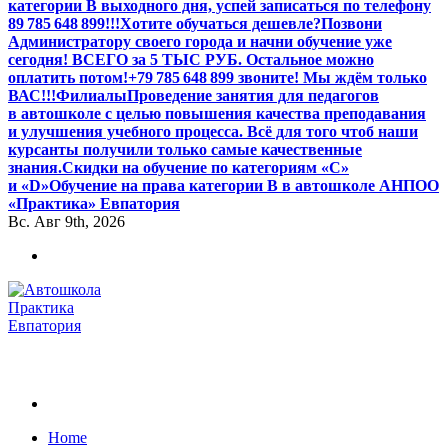
категории В выходного дня, успей записаться по телефону
89 785 648 899!!!
Хотите обучаться дешевле?
Позвони
Администратору своего города и начни обучение уже
сегодня! ВСЕГО за 5 ТЫС РУБ. Остальное можно
оплатить потом!
+79 785 648 899 звоните! Мы ждём только
ВАС!!!
Филиалы
Проведение занятия для педагогов
в автошколе с целью повышения качества преподавания
и улучшения учебного процесса. Всё для того чтоб наши
курсанты получили только самые качественные
знания.
Скидки на обучение по категориям «С»
и «D»
Обучение на права категории B в автошколе АНПОО
«Практика» Евпатория
Вс. Авг 9th, 2026
Обучаем на все категории +7 978 564 88 99
Home