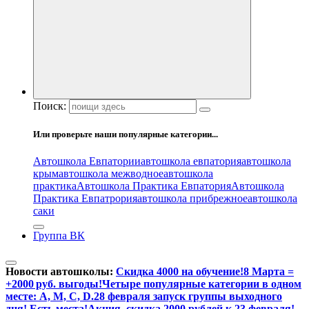
Поиск:
Или проверьте наши популярные категории...
Автошкола Евпатории
автошкола евпатория
автошкола
крым
автошкола межводное
автошкола
практика
Автошкола Практика Евпатория
Автошкола
Практика Евпатрория
автошкола прибрежное
автошкола
саки
Группа ВК
Новости автошколы:
Скидка 4000 на обучение!
8 Марта =
+2000 руб. выгоды!
Четыре популярные категории в одном
месте: А, М, С, D.
28 февраля запуск группы выходного
дня! Есть места!
Акция, скидка 2000 рублей к 23 февраля!