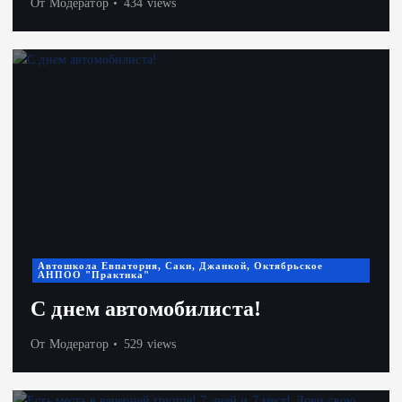
От
Модератор
434 views
Автошкола Евпатория, Саки, Джанкой, Октябрьское
АНПОО "Практика"
С днем автомобилиста!
От
Модератор
529 views