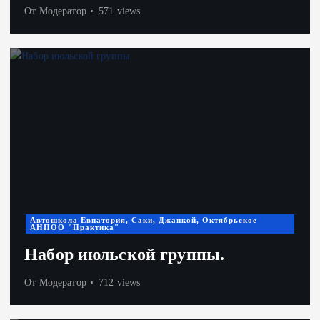
От
Модератор
571 views
Автошкола Евпатория, Саки, Джанкой, Октябрьское
АНПОО "Практика"
Набор июльской группы.
От
Модератор
712 views