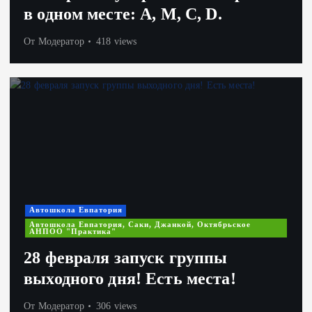
в одном месте: А, М, С, D.
От
Модератор
418 views
Автошкола Евпатория
Автошкола Евпатория, Саки, Джанкой, Октябрьское
АНПОО "Практика"
28 февраля запуск группы
выходного дня! Есть места!
От
Модератор
306 views