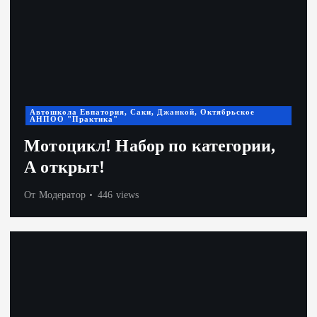
Автошкола Евпатория, Саки, Джанкой, Октябрьское
АНПОО "Практика"
Мотоцикл! Набор по категории,
А открыт!
От
Модератор
446 views