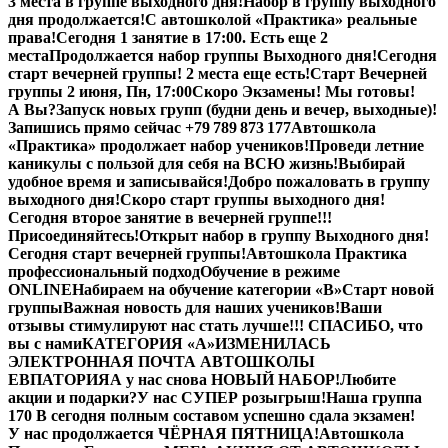
3 места в группе выходного дня!
Набор в группу выходного
дня продолжается!
С автошколой «Практика» реальные
права!
Сегодня 1 занятие в 17:00. Есть еще 2
места
Продолжается набор группы Выходного дня!
Сегодня
старт вечерней группы! 2 места еще есть!
Старт Вечерней
группы 2 июня, Пн, 17:00
Скоро Экзамены! Мы готовы!
А Вы?
Запуск новых групп (будни день и вечер, выходные)!
Запишись прямо сейчас +79 789 873 177
Автошкола
«Практика» продолжает набор учеников!
Проведи летние
каникулы с пользой для себя на ВСЮ жизнь!
Выбирай
удобное время и записывайся!
Добро пожаловать в группу
выходного дня!
Скоро старт группы выходного дня!
Сегодня второе занятие в вечерней группе!!!
Присоединяйтесь!
Открыт набор в группу Выходного дня!
Сегодня старт вечерней группы!
Автошкола Практика
профессиональный подход
Обучение в режиме
ONLINE
Набираем на обучение категории «B»
Старт новой
группы
Важная новость для наших учеников!
Ваши
отзывы стимулируют нас стать лучше!!! СПАСИБО, что
вы с нами
КАТЕГОРИЯ «А»
ИЗМЕНИЛАСЬ
ЭЛЕКТРОННАЯ ПОЧТА АВТОШКОЛЫ
ЕВПАТОРИЯ
А у нас снова НОВЫЙ НАБОР!
Любите
акции и подарки?
У нас СУПЕР розыгрыш!
Наша группа
170 В сегодня полным составом успешно сдала экзамен!
У нас продолжается ЧЁРНАЯ ПЯТНИЦА!
Автошкола