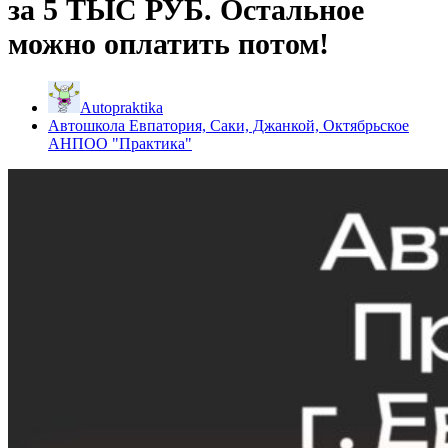
за 5 ТЫС РУБ. Остальное
можно оплатить потом!
Autopraktika
Автошкола Евпатория, Саки, Джанкой, Октябрьское
АНПОО "Практика"