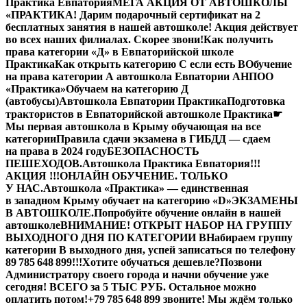
Практика Евпатория
МЕГА АКЦИЯ ОТ АВТОШКОЛЫ
«ПРАКТИКА! Дарим подарочный сертификат на 2
бесплатных занятия в нашей автошколе! Акция действует
во всех наших филиалах. Скорее звони!
Как получить
права категории «Д» в Евпаторийской школе
Практика
Как открыть категорию C если есть B
Обучение
на права категории A автошкола Евпатории АНПОО
«Практика»
Обучаем на категорию Д
(автобусы)
Автошкола Евпатории Практика
Подготовка
трактористов в Евпаторийской автошколе Практика
☛
Мы первая автошкола в Крыму обучающая на все
категории
Правила сдачи экзамена в ГИБДД — сдаем
на права в 2024 году
БЕЗОПАСНОСТЬ
ПЕШЕХОДОВ.
Автошкола Практика Евпатория
!!!
АКЦИЯ !!!
ОНЛАЙН ОБУЧЕНИЕ. ТОЛЬКО
У НАС.
Автошкола «Практика» — единственная
в западном Крыму обучает на категорию «D»
ЭКЗАМЕНЫ
В АВТОШКОЛЕ.
Попробуйте обучение онлайн в нашей
автошколе
ВНИМАНИЕ! ОТКРЫТ НАБОР НА ГРУППУ
ВЫХОДНОГО ДНЯ ПО КАТЕГОРИИ В
Набираем группу
категории В выходного дня, успей записаться по телефону
89 785 648 899!!!
Хотите обучаться дешевле?
Позвони
Администратору своего города и начни обучение уже
сегодня! ВСЕГО за 5 ТЫС РУБ. Остальное можно
оплатить потом!
+79 785 648 899 звоните! Мы ждём только