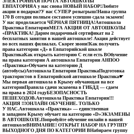
ЭЛЕКТРОННАЯ ПОЧТА АВТОШКОЛЫ
ЕВПАТОРИЯ
А у нас снова НОВЫЙ НАБОР!
Любите
акции и подарки?
У нас СУПЕР розыгрыш!
Наша группа
170 В сегодня полным составом успешно сдала экзамен!
У нас продолжается ЧЁРНАЯ ПЯТНИЦА!
Автошкола
Практика Евпатория
МЕГА АКЦИЯ ОТ АВТОШКОЛЫ
«ПРАКТИКА! Дарим подарочный сертификат на 2
бесплатных занятия в нашей автошколе! Акция действует
во всех наших филиалах. Скорее звони!
Как получить
права категории «Д» в Евпаторийской школе
Практика
Как открыть категорию C если есть B
Обучение
на права категории A автошкола Евпатории АНПОО
«Практика»
Обучаем на категорию Д
(автобусы)
Автошкола Евпатории Практика
Подготовка
трактористов в Евпаторийской автошколе Практика
☛
Мы первая автошкола в Крыму обучающая на все
категории
Правила сдачи экзамена в ГИБДД — сдаем
на права в 2024 году
БЕЗОПАСНОСТЬ
ПЕШЕХОДОВ.
Автошкола Практика Евпатория
!!!
АКЦИЯ !!!
ОНЛАЙН ОБУЧЕНИЕ. ТОЛЬКО
У НАС.
Автошкола «Практика» — единственная
в западном Крыму обучает на категорию «D»
ЭКЗАМЕНЫ
В АВТОШКОЛЕ.
Попробуйте обучение онлайн в нашей
автошколе
ВНИМАНИЕ! ОТКРЫТ НАБОР НА ГРУППУ
ВЫХОДНОГО ДНЯ ПО КАТЕГОРИИ В
Набираем группу