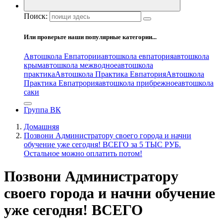
Поиск:
Или проверьте наши популярные категории...
Автошкола Евпатории
автошкола евпатория
автошкола
крым
автошкола межводное
автошкола
практика
Автошкола Практика Евпатория
Автошкола
Практика Евпатрория
автошкола прибрежное
автошкола
саки
Группа ВК
Домашняя
Позвони Администратору своего города и начни
обучение уже сегодня! ВСЕГО за 5 ТЫС РУБ.
Остальное можно оплатить потом!
Позвони Администратору
своего города и начни обучение
уже сегодня! ВСЕГО