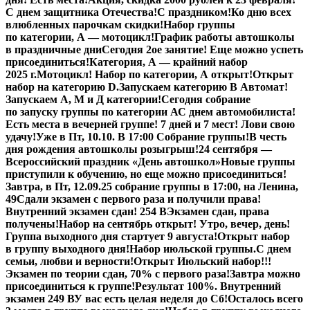
С днем защитника Отечества!
С праздником!
Ко дню всех
влюбленных парочкам скидки!
Набор группы
по категории, А — мотоцикл!
График работы автошколы
в праздничные дни
Сегодня 2ое занятие! Еще можно успеть
присоединиться!
Категория, А — крайний набор
2025 г.
Мотоцикл! Набор по категории, А открыт!
Открыт
набор на категорию D.
Запускаем категорию В Автомат!
Запускаем А, М и Д категории!
Сегодня собрание
по запуску группы по категории А
С днем автомобилиста!
Есть места в вечерней группе! 7 дней и 7 мест! Лови свою
удачу!
Уже в Пт, 10.10. В 17:00 Собрание группы!
В честь
дня рождения автошколы розыгрыш!
24 сентября —
Всероссийский праздник «День автошкол»
Новые группы
приступили к обучению, но еще можно присоединиться!
Завтра, в Пт,
12.09.25
собрание группы в 17:00, на Ленина,
49
Сдали экзамен с первого раза и получили права!
Внутренний экзамен сдан! 254 В
Экзамен сдан, права
получены!
Набор на сентябрь открыт! Утро, вечер, день!
Группа выходного дня стартует 9 августа!
Открыт набор
в группу выходного дня!
Набор июльской группы.
С днем
семьи, любви и верности!
Открыт Июльский набор!!!
Экзамен по теории сдан, 70% с первого раза!
Завтра можно
присоединиться к группе!
Результат 100%. Внутренний
экзамен 249 В
У вас есть целая неделя до Сб!
Осталось всего