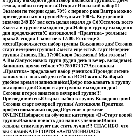
в группу выходного дня!
Набор июльской группы.
С днем
семьи, любви и верности!
Открыт Июльский набор!!!
Экзамен по теории сдан, 70% с первого раза!
Завтра можно
присоединиться к группе!
Результат 100%. Внутренний
экзамен 249 В
У вас есть целая неделя до Сб!
Осталось всего
3 места в группе выходного дня!
Набор в группу выходного
дня продолжается!
С автошколой «Практика» реальные
права!
Сегодня 1 занятие в 17:00. Есть еще 2
места
Продолжается набор группы Выходного дня!
Сегодня
старт вечерней группы! 2 места еще есть!
Старт Вечерней
группы 2 июня, Пн, 17:00
Скоро Экзамены! Мы готовы!
А Вы?
Запуск новых групп (будни день и вечер, выходные)!
Запишись прямо сейчас +79 789 873 177
Автошкола
«Практика» продолжает набор учеников!
Проведи летние
каникулы с пользой для себя на ВСЮ жизнь!
Выбирай
удобное время и записывайся!
Добро пожаловать в группу
выходного дня!
Скоро старт группы выходного дня!
Сегодня второе занятие в вечерней группе!!!
Присоединяйтесь!
Открыт набор в группу Выходного дня!
Сегодня старт вечерней группы!
Автошкола Практика
профессиональный подход
Обучение в режиме
ONLINE
Набираем на обучение категории «B»
Старт новой
группы
Важная новость для наших учеников!
Ваши
отзывы стимулируют нас стать лучше!!! СПАСИБО, что
вы с нами
КАТЕГОРИЯ «А»
ИЗМЕНИЛАСЬ