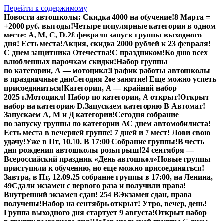
Перейти к содержимому
Новости автошколы:
Скидка 4000 на обучение!
8 Марта =
+2000 руб. выгоды!
Четыре популярные категории в одном
месте: А, М, С, D.
28 февраля запуск группы выходного
дня! Есть места!
Акция, скидка 2000 рублей к 23 февраля!
С днем защитника Отечества!
С праздником!
Ко дню всех
влюбленных парочкам скидки!
Набор группы
по категории, А — мотоцикл!
График работы автошколы
в праздничные дни
Сегодня 2ое занятие! Еще можно успеть
присоединиться!
Категория, А — крайний набор
2025 г.
Мотоцикл! Набор по категории, А открыт!
Открыт
набор на категорию D.
Запускаем категорию В Автомат!
Запускаем А, М и Д категории!
Сегодня собрание
по запуску группы по категории А
С днем автомобилиста!
Есть места в вечерней группе! 7 дней и 7 мест! Лови свою
удачу!
Уже в Пт, 10.10. В 17:00 Собрание группы!
В честь
дня рождения автошколы розыгрыш!
24 сентября —
Всероссийский праздник «День автошкол»
Новые группы
приступили к обучению, но еще можно присоединиться!
Завтра, в Пт,
12.09.25
собрание группы в 17:00, на Ленина,
49
Сдали экзамен с первого раза и получили права!
Внутренний экзамен сдан! 254 В
Экзамен сдан, права
получены!
Набор на сентябрь открыт! Утро, вечер, день!
Группа выходного дня стартует 9 августа!
Открыт набор