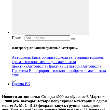
Поиск:
Или проверьте наши популярные категории...
Автошкола Евпатории
автошкола евпатория
автошкола
крым
автошкола межводное
автошкола
практика
Автошкола Практика Евпатория
Автошкола
Практика Евпатрория
автошкола прибрежное
автошкола
саки
Группа ВК
Новости автошколы:
Скидка 4000 на обучение!
8 Марта =
+2000 руб. выгоды!
Четыре популярные категории в одном
месте: А, М, С, D.
28 февраля запуск группы выходного
дня! Есть места!
Акция, скидка 2000 рублей к 23 февраля!