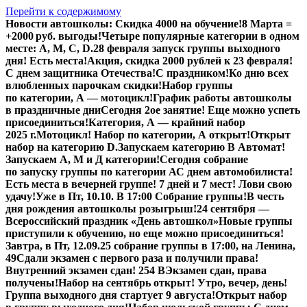
Перейти к содержимому
Новости автошколы:
Скидка 4000 на обучение!
8 Марта =
+2000 руб. выгоды!
Четыре популярные категории в одном
месте: А, М, С, D.
28 февраля запуск группы выходного
дня! Есть места!
Акция, скидка 2000 рублей к 23 февраля!
С днем защитника Отечества!
С праздником!
Ко дню всех
влюбленных парочкам скидки!
Набор группы
по категории, А — мотоцикл!
График работы автошколы
в праздничные дни
Сегодня 2ое занятие! Еще можно успеть
присоединиться!
Категория, А — крайний набор
2025 г.
Мотоцикл! Набор по категории, А открыт!
Открыт
набор на категорию D.
Запускаем категорию В Автомат!
Запускаем А, М и Д категории!
Сегодня собрание
по запуску группы по категории А
С днем автомобилиста!
Есть места в вечерней группе! 7 дней и 7 мест! Лови свою
удачу!
Уже в Пт, 10.10. В 17:00 Собрание группы!
В честь
дня рождения автошколы розыгрыш!
24 сентября —
Всероссийский праздник «День автошкол»
Новые группы
приступили к обучению, но еще можно присоединиться!
Завтра, в Пт,
12.09.25
собрание группы в 17:00, на Ленина,
49
Сдали экзамен с первого раза и получили права!
Внутренний экзамен сдан! 254 В
Экзамен сдан, права
получены!
Набор на сентябрь открыт! Утро, вечер, день!
Группа выходного дня стартует 9 августа!
Открыт набор