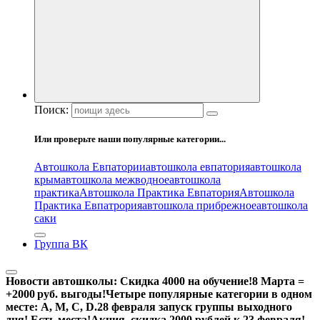
Поиск:
Или проверьте наши популярные категории...
Автошкола Евпатории
автошкола евпатория
автошкола
крым
автошкола межводное
автошкола
практика
Автошкола Практика Евпатория
Автошкола
Практика Евпатрория
автошкола прибрежное
автошкола
саки
Группа ВК
Новости автошколы:
Скидка 4000 на обучение!
8 Марта =
+2000 руб. выгоды!
Четыре популярные категории в одном
месте: А, М, С, D.
28 февраля запуск группы выходного
дня! Есть места!
Акция, скидка 2000 рублей к 23 февраля!