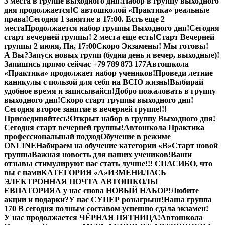
3 места в группе выходного дня!
Набор в группу выходного
дня продолжается!
С автошколой «Практика» реальные
права!
Сегодня 1 занятие в 17:00. Есть еще 2
места
Продолжается набор группы Выходного дня!
Сегодня
старт вечерней группы! 2 места еще есть!
Старт Вечерней
группы 2 июня, Пн, 17:00
Скоро Экзамены! Мы готовы!
А Вы?
Запуск новых групп (будни день и вечер, выходные)!
Запишись прямо сейчас +79 789 873 177
Автошкола
«Практика» продолжает набор учеников!
Проведи летние
каникулы с пользой для себя на ВСЮ жизнь!
Выбирай
удобное время и записывайся!
Добро пожаловать в группу
выходного дня!
Скоро старт группы выходного дня!
Сегодня второе занятие в вечерней группе!!!
Присоединяйтесь!
Открыт набор в группу Выходного дня!
Сегодня старт вечерней группы!
Автошкола Практика
профессиональный подход
Обучение в режиме
ONLINE
Набираем на обучение категории «B»
Старт новой
группы
Важная новость для наших учеников!
Ваши
отзывы стимулируют нас стать лучше!!! СПАСИБО, что
вы с нами
КАТЕГОРИЯ «А»
ИЗМЕНИЛАСЬ
ЭЛЕКТРОННАЯ ПОЧТА АВТОШКОЛЫ
ЕВПАТОРИЯ
А у нас снова НОВЫЙ НАБОР!
Любите
акции и подарки?
У нас СУПЕР розыгрыш!
Наша группа
170 В сегодня полным составом успешно сдала экзамен!
У нас продолжается ЧЁРНАЯ ПЯТНИЦА!
Автошкола