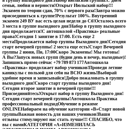
в группу выходного дня!
Набор июльской группы.
С днем
семьи, любви и верности!
Открыт Июльский набор!!!
Экзамен по теории сдан, 70% с первого раза!
Завтра можно
присоединиться к группе!
Результат 100%. Внутренний
экзамен 249 В
У вас есть целая неделя до Сб!
Осталось всего
3 места в группе выходного дня!
Набор в группу выходного
дня продолжается!
С автошколой «Практика» реальные
права!
Сегодня 1 занятие в 17:00. Есть еще 2
места
Продолжается набор группы Выходного дня!
Сегодня
старт вечерней группы! 2 места еще есть!
Старт Вечерней
группы 2 июня, Пн, 17:00
Скоро Экзамены! Мы готовы!
А Вы?
Запуск новых групп (будни день и вечер, выходные)!
Запишись прямо сейчас +79 789 873 177
Автошкола
«Практика» продолжает набор учеников!
Проведи летние
каникулы с пользой для себя на ВСЮ жизнь!
Выбирай
удобное время и записывайся!
Добро пожаловать в группу
выходного дня!
Скоро старт группы выходного дня!
Сегодня второе занятие в вечерней группе!!!
Присоединяйтесь!
Открыт набор в группу Выходного дня!
Сегодня старт вечерней группы!
Автошкола Практика
профессиональный подход
Обучение в режиме
ONLINE
Набираем на обучение категории «B»
Старт новой
группы
Важная новость для наших учеников!
Ваши
отзывы стимулируют нас стать лучше!!! СПАСИБО, что
вы с нами
КАТЕГОРИЯ «А»
ИЗМЕНИЛАСЬ