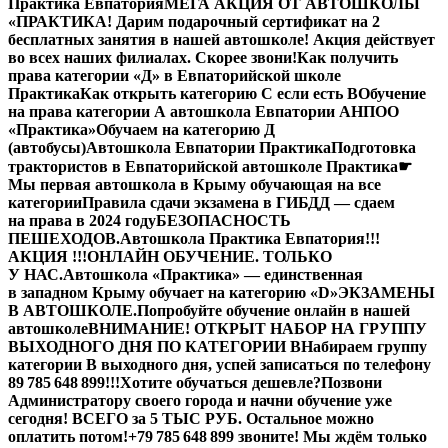
Практика Евпатория
МЕГА АКЦИЯ ОТ АВТОШКОЛЫ
«ПРАКТИКА! Дарим подарочный сертификат на 2
бесплатных занятия в нашей автошколе! Акция действует
во всех наших филиалах. Скорее звони!
Как получить
права категории «Д» в Евпаторийской школе
Практика
Как открыть категорию C если есть B
Обучение
на права категории A автошкола Евпатории АНПОО
«Практика»
Обучаем на категорию Д
(автобусы)
Автошкола Евпатории Практика
Подготовка
трактористов в Евпаторийской автошколе Практика
☛
Мы первая автошкола в Крыму обучающая на все
категории
Правила сдачи экзамена в ГИБДД — сдаем
на права в 2024 году
БЕЗОПАСНОСТЬ
ПЕШЕХОДОВ.
Автошкола Практика Евпатория
!!!
АКЦИЯ !!!
ОНЛАЙН ОБУЧЕНИЕ. ТОЛЬКО
У НАС.
Автошкола «Практика» — единственная
в западном Крыму обучает на категорию «D»
ЭКЗАМЕНЫ
В АВТОШКОЛЕ.
Попробуйте обучение онлайн в нашей
автошколе
ВНИМАНИЕ! ОТКРЫТ НАБОР НА ГРУППУ
ВЫХОДНОГО ДНЯ ПО КАТЕГОРИИ В
Набираем группу
категории В выходного дня, успей записаться по телефону
89 785 648 899!!!
Хотите обучаться дешевле?
Позвони
Администратору своего города и начни обучение уже
сегодня! ВСЕГО за 5 ТЫС РУБ. Остальное можно
оплатить потом!
+79 785 648 899 звоните! Мы ждём только