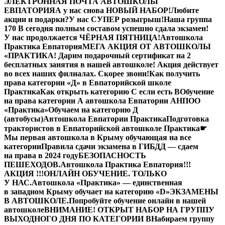
ЭЛЕКТРОННАЯ ПОЧТА АВТОШКОЛЫ
ЕВПАТОРИЯ
А у нас снова НОВЫЙ НАБОР!
Любите
акции и подарки?
У нас СУПЕР розыгрыш!
Наша группа
170 В сегодня полным составом успешно сдала экзамен!
У нас продолжается ЧЁРНАЯ ПЯТНИЦА!
Автошкола
Практика Евпатория
МЕГА АКЦИЯ ОТ АВТОШКОЛЫ
«ПРАКТИКА! Дарим подарочный сертификат на 2
бесплатных занятия в нашей автошколе! Акция действует
во всех наших филиалах. Скорее звони!
Как получить
права категории «Д» в Евпаторийской школе
Практика
Как открыть категорию C если есть B
Обучение
на права категории A автошкола Евпатории АНПОО
«Практика»
Обучаем на категорию Д
(автобусы)
Автошкола Евпатории Практика
Подготовка
трактористов в Евпаторийской автошколе Практика
☛
Мы первая автошкола в Крыму обучающая на все
категории
Правила сдачи экзамена в ГИБДД — сдаем
на права в 2024 году
БЕЗОПАСНОСТЬ
ПЕШЕХОДОВ.
Автошкола Практика Евпатория
!!!
АКЦИЯ !!!
ОНЛАЙН ОБУЧЕНИЕ. ТОЛЬКО
У НАС.
Автошкола «Практика» — единственная
в западном Крыму обучает на категорию «D»
ЭКЗАМЕНЫ
В АВТОШКОЛЕ.
Попробуйте обучение онлайн в нашей
автошколе
ВНИМАНИЕ! ОТКРЫТ НАБОР НА ГРУППУ
ВЫХОДНОГО ДНЯ ПО КАТЕГОРИИ В
Набираем группу