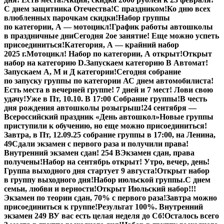
С днем защитника Отечества!
С праздником!
Ко дню всех
влюбленных парочкам скидки!
Набор группы
по категории, А — мотоцикл!
График работы автошколы
в праздничные дни
Сегодня 2ое занятие! Еще можно успеть
присоединиться!
Категория, А — крайний набор
2025 г.
Мотоцикл! Набор по категории, А открыт!
Открыт
набор на категорию D.
Запускаем категорию В Автомат!
Запускаем А, М и Д категории!
Сегодня собрание
по запуску группы по категории А
С днем автомобилиста!
Есть места в вечерней группе! 7 дней и 7 мест! Лови свою
удачу!
Уже в Пт, 10.10. В 17:00 Собрание группы!
В честь
дня рождения автошколы розыгрыш!
24 сентября —
Всероссийский праздник «День автошкол»
Новые группы
приступили к обучению, но еще можно присоединиться!
Завтра, в Пт,
12.09.25
собрание группы в 17:00, на Ленина,
49
Сдали экзамен с первого раза и получили права!
Внутренний экзамен сдан! 254 В
Экзамен сдан, права
получены!
Набор на сентябрь открыт! Утро, вечер, день!
Группа выходного дня стартует 9 августа!
Открыт набор
в группу выходного дня!
Набор июльской группы.
С днем
семьи, любви и верности!
Открыт Июльский набор!!!
Экзамен по теории сдан, 70% с первого раза!
Завтра можно
присоединиться к группе!
Результат 100%. Внутренний
экзамен 249 В
У вас есть целая неделя до Сб!
Осталось всего