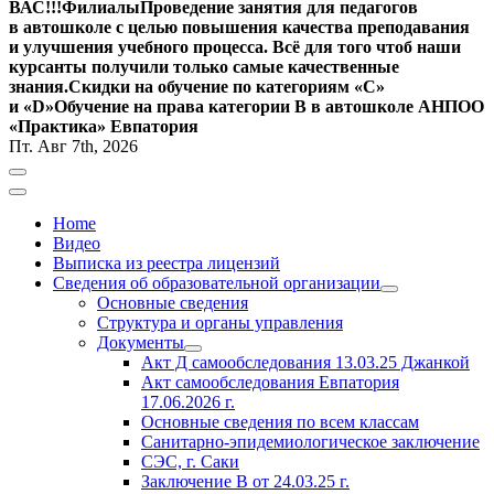
ВАС!!!
Филиалы
Проведение занятия для педагогов
в автошколе с целью повышения качества преподавания
и улучшения учебного процесса. Всё для того чтоб наши
курсанты получили только самые качественные
знания.
Скидки на обучение по категориям «С»
и «D»
Обучение на права категории B в автошколе АНПОО
«Практика» Евпатория
Пт. Авг 7th, 2026
Home
Видео
Выписка из реестра лицензий
Сведения об образовательной организации
Основные сведения
Структура и органы управления
Документы
Акт Д самообследования
13.03.25
Джанкой
Акт самообследования Евпатория
17.06.2026 г.
Основные сведения по всем классам
Санитарно-эпидемиологическое заключение
СЭС, г. Саки
Заключение
В от 24.03.25 г.