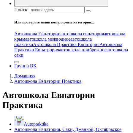
Поиск:
Или проверьте наши популярные категории...
Автошкола Евпатории
автошкола евпатория
автошкола
крым
автошкола межводное
автошкола
практика
Автошкола Практика Евпатория
Автошкола
Практика Евпатрория
автошкола прибрежное
автошкола
саки
Группа ВК
Домашняя
Автошкола Евпатории Практика
Автошкола Евпатории
Практика
Autopraktika
Автошкола Евпатория, Саки, Джанкой, Октябрьское