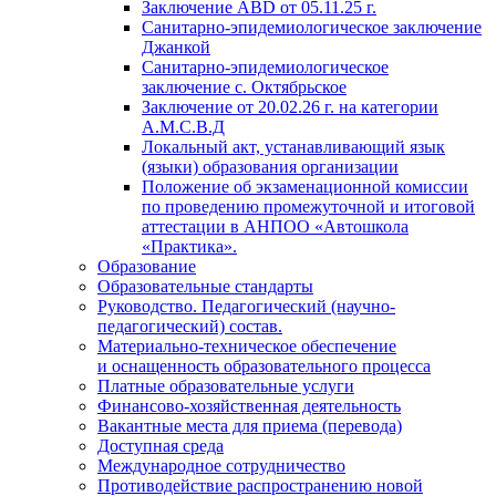
Заключение АВD
от 05.11.25 г.
Санитарно-эпидемиологическое заключение
Джанкой
Санитарно-эпидемиологическое
заключение с. Октябрьское
Заключение
от 20.02.26 г. на
категории
А.М.С.В.Д
Локальный акт, устанавливающий язык
(языки) образования организации
Положение об экзаменационной комиссии
по проведению промежуточной и итоговой
аттестации в АНПОО «Автошкола
«Практика».
Образование
Образовательные стандарты
Руководство. Педагогический (научно-
педагогический) состав.
Материально-техническое обеспечение
и оснащенность образовательного процесса
Платные образовательные услуги
Финансово-хозяйственная деятельность
Вакантные места для приема (перевода)
Доступная среда
Международное сотрудничество
Противодействие распространению новой