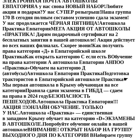
ЭЛЕКТРОННАЯ ПОЧТА АВТОШКОЛЫ
ЕВПАТОРИЯ
А у нас снова НОВЫЙ НАБОР!
Любите
акции и подарки?
У нас СУПЕР розыгрыш!
Наша группа
170 В сегодня полным составом успешно сдала экзамен!
У нас продолжается ЧЁРНАЯ ПЯТНИЦА!
Автошкола
Практика Евпатория
МЕГА АКЦИЯ ОТ АВТОШКОЛЫ
«ПРАКТИКА! Дарим подарочный сертификат на 2
бесплатных занятия в нашей автошколе! Акция действует
во всех наших филиалах. Скорее звони!
Как получить
права категории «Д» в Евпаторийской школе
Практика
Как открыть категорию C если есть B
Обучение
на права категории A автошкола Евпатории АНПОО
«Практика»
Обучаем на категорию Д
(автобусы)
Автошкола Евпатории Практика
Подготовка
трактористов в Евпаторийской автошколе Практика
☛
Мы первая автошкола в Крыму обучающая на все
категории
Правила сдачи экзамена в ГИБДД — сдаем
на права в 2024 году
БЕЗОПАСНОСТЬ
ПЕШЕХОДОВ.
Автошкола Практика Евпатория
!!!
АКЦИЯ !!!
ОНЛАЙН ОБУЧЕНИЕ. ТОЛЬКО
У НАС.
Автошкола «Практика» — единственная
в западном Крыму обучает на категорию «D»
ЭКЗАМЕНЫ
В АВТОШКОЛЕ.
Попробуйте обучение онлайн в нашей
автошколе
ВНИМАНИЕ! ОТКРЫТ НАБОР НА ГРУППУ
ВЫХОДНОГО ДНЯ ПО КАТЕГОРИИ В
Набираем группу