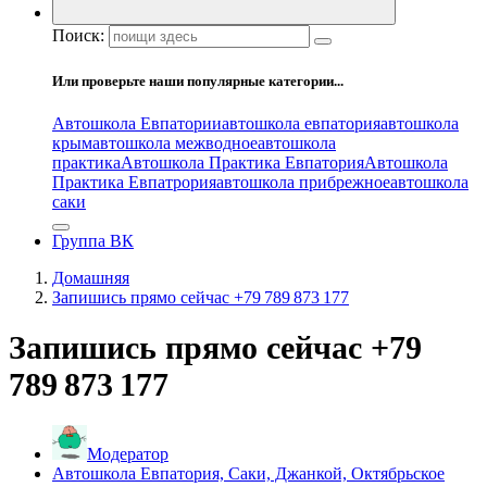
Поиск:
Или проверьте наши популярные категории...
Автошкола Евпатории
автошкола евпатория
автошкола
крым
автошкола межводное
автошкола
практика
Автошкола Практика Евпатория
Автошкола
Практика Евпатрория
автошкола прибрежное
автошкола
саки
Группа ВК
Домашняя
Запишись прямо сейчас +79 789 873 177
Запишись прямо сейчас +79
789 873 177
Модератор
Автошкола Евпатория, Саки, Джанкой, Октябрьское