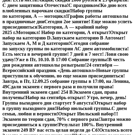
С днем защитника Отечества!
С праздником!
Ко дню всех
влюбленных парочкам скидки!
Набор группы
по категории, А — мотоцикл!
График работы автошколы
в праздничные дни
Сегодня 2ое занятие! Еще можно успеть
присоединиться!
Категория, А — крайний набор
2025 г.
Мотоцикл! Набор по категории, А открыт!
Открыт
набор на категорию D.
Запускаем категорию В Автомат!
Запускаем А, М и Д категории!
Сегодня собрание
по запуску группы по категории А
С днем автомобилиста!
Есть места в вечерней группе! 7 дней и 7 мест! Лови свою
удачу!
Уже в Пт, 10.10. В 17:00 Собрание группы!
В честь
дня рождения автошколы розыгрыш!
24 сентября —
Всероссийский праздник «День автошкол»
Новые группы
приступили к обучению, но еще можно присоединиться!
Завтра, в Пт,
12.09.25
собрание группы в 17:00, на Ленина,
49
Сдали экзамен с первого раза и получили права!
Внутренний экзамен сдан! 254 В
Экзамен сдан, права
получены!
Набор на сентябрь открыт! Утро, вечер, день!
Группа выходного дня стартует 9 августа!
Открыт набор
в группу выходного дня!
Набор июльской группы.
С днем
семьи, любви и верности!
Открыт Июльский набор!!!
Экзамен по теории сдан, 70% с первого раза!
Завтра можно
присоединиться к группе!
Результат 100%. Внутренний
экзамен 249 В
У вас есть целая неделя до Сб!
Осталось всего