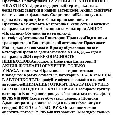
Практика Евпатория
МЕГА АКЦИЯ ОТ АВТОШКОЛЫ
«ПРАКТИКА! Дарим подарочный сертификат на 2
бесплатных занятия в нашей автошколе! Акция действует
во всех наших филиалах. Скорее звони!
Как получить
права категории «Д» в Евпаторийской школе
Практика
Как открыть категорию C если есть B
Обучение
на права категории A автошкола Евпатории АНПОО
«Практика»
Обучаем на категорию Д
(автобусы)
Автошкола Евпатории Практика
Подготовка
трактористов в Евпаторийской автошколе Практика
☛
Мы первая автошкола в Крыму обучающая на все
категории
Правила сдачи экзамена в ГИБДД — сдаем
на права в 2024 году
БЕЗОПАСНОСТЬ
ПЕШЕХОДОВ.
Автошкола Практика Евпатория
!!!
АКЦИЯ !!!
ОНЛАЙН ОБУЧЕНИЕ. ТОЛЬКО
У НАС.
Автошкола «Практика» — единственная
в западном Крыму обучает на категорию «D»
ЭКЗАМЕНЫ
В АВТОШКОЛЕ.
Попробуйте обучение онлайн в нашей
автошколе
ВНИМАНИЕ! ОТКРЫТ НАБОР НА ГРУППУ
ВЫХОДНОГО ДНЯ ПО КАТЕГОРИИ В
Набираем группу
категории В выходного дня, успей записаться по телефону
89 785 648 899!!!
Хотите обучаться дешевле?
Позвони
Администратору своего города и начни обучение уже
сегодня! ВСЕГО за 5 ТЫС РУБ. Остальное можно
оплатить потом!
+79 785 648 899 звоните! Мы ждём только