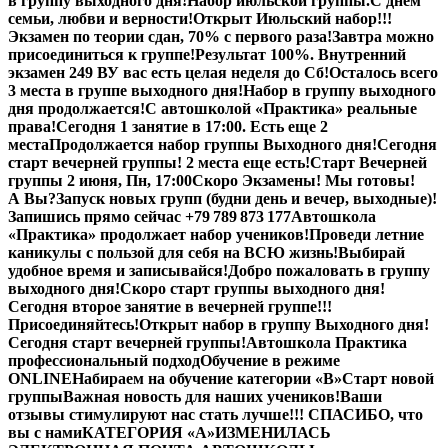
в группу выходного дня!
Набор июльской группы.
С днем
семьи, любви и верности!
Открыт Июльский набор!!!
Экзамен по теории сдан, 70% с первого раза!
Завтра можно
присоединиться к группе!
Результат 100%. Внутренний
экзамен 249 В
У вас есть целая неделя до Сб!
Осталось всего
3 места в группе выходного дня!
Набор в группу выходного
дня продолжается!
С автошколой «Практика» реальные
права!
Сегодня 1 занятие в 17:00. Есть еще 2
места
Продолжается набор группы Выходного дня!
Сегодня
старт вечерней группы! 2 места еще есть!
Старт Вечерней
группы 2 июня, Пн, 17:00
Скоро Экзамены! Мы готовы!
А Вы?
Запуск новых групп (будни день и вечер, выходные)!
Запишись прямо сейчас +79 789 873 177
Автошкола
«Практика» продолжает набор учеников!
Проведи летние
каникулы с пользой для себя на ВСЮ жизнь!
Выбирай
удобное время и записывайся!
Добро пожаловать в группу
выходного дня!
Скоро старт группы выходного дня!
Сегодня второе занятие в вечерней группе!!!
Присоединяйтесь!
Открыт набор в группу Выходного дня!
Сегодня старт вечерней группы!
Автошкола Практика
профессиональный подход
Обучение в режиме
ONLINE
Набираем на обучение категории «B»
Старт новой
группы
Важная новость для наших учеников!
Ваши
отзывы стимулируют нас стать лучше!!! СПАСИБО, что
вы с нами
КАТЕГОРИЯ «А»
ИЗМЕНИЛАСЬ