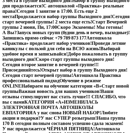
3 места в группе выходного дня!
Набор в группу выходного
дня продолжается!
С автошколой «Практика» реальные
права!
Сегодня 1 занятие в 17:00. Есть еще 2
места
Продолжается набор группы Выходного дня!
Сегодня
старт вечерней группы! 2 места еще есть!
Старт Вечерней
группы 2 июня, Пн, 17:00
Скоро Экзамены! Мы готовы!
А Вы?
Запуск новых групп (будни день и вечер, выходные)!
Запишись прямо сейчас +79 789 873 177
Автошкола
«Практика» продолжает набор учеников!
Проведи летние
каникулы с пользой для себя на ВСЮ жизнь!
Выбирай
удобное время и записывайся!
Добро пожаловать в группу
выходного дня!
Скоро старт группы выходного дня!
Сегодня второе занятие в вечерней группе!!!
Присоединяйтесь!
Открыт набор в группу Выходного дня!
Сегодня старт вечерней группы!
Автошкола Практика
профессиональный подход
Обучение в режиме
ONLINE
Набираем на обучение категории «B»
Старт новой
группы
Важная новость для наших учеников!
Ваши
отзывы стимулируют нас стать лучше!!! СПАСИБО, что
вы с нами
КАТЕГОРИЯ «А»
ИЗМЕНИЛАСЬ
ЭЛЕКТРОННАЯ ПОЧТА АВТОШКОЛЫ
ЕВПАТОРИЯ
А у нас снова НОВЫЙ НАБОР!
Любите
акции и подарки?
У нас СУПЕР розыгрыш!
Наша группа
170 В сегодня полным составом успешно сдала экзамен!
У нас продолжается ЧЁРНАЯ ПЯТНИЦА!
Автошкола