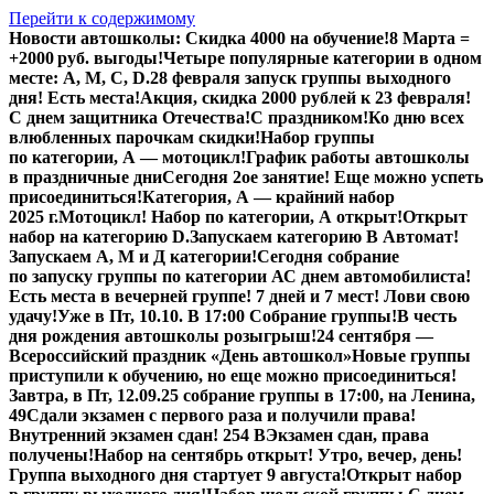
Перейти к содержимому
Новости автошколы:
Скидка 4000 на обучение!
8 Марта =
+2000 руб. выгоды!
Четыре популярные категории в одном
месте: А, М, С, D.
28 февраля запуск группы выходного
дня! Есть места!
Акция, скидка 2000 рублей к 23 февраля!
С днем защитника Отечества!
С праздником!
Ко дню всех
влюбленных парочкам скидки!
Набор группы
по категории, А — мотоцикл!
График работы автошколы
в праздничные дни
Сегодня 2ое занятие! Еще можно успеть
присоединиться!
Категория, А — крайний набор
2025 г.
Мотоцикл! Набор по категории, А открыт!
Открыт
набор на категорию D.
Запускаем категорию В Автомат!
Запускаем А, М и Д категории!
Сегодня собрание
по запуску группы по категории А
С днем автомобилиста!
Есть места в вечерней группе! 7 дней и 7 мест! Лови свою
удачу!
Уже в Пт, 10.10. В 17:00 Собрание группы!
В честь
дня рождения автошколы розыгрыш!
24 сентября —
Всероссийский праздник «День автошкол»
Новые группы
приступили к обучению, но еще можно присоединиться!
Завтра, в Пт,
12.09.25
собрание группы в 17:00, на Ленина,
49
Сдали экзамен с первого раза и получили права!
Внутренний экзамен сдан! 254 В
Экзамен сдан, права
получены!
Набор на сентябрь открыт! Утро, вечер, день!
Группа выходного дня стартует 9 августа!
Открыт набор