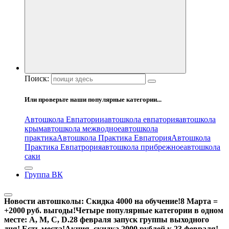
Поиск:
Или проверьте наши популярные категории...
Автошкола Евпатории
автошкола евпатория
автошкола
крым
автошкола межводное
автошкола
практика
Автошкола Практика Евпатория
Автошкола
Практика Евпатрория
автошкола прибрежное
автошкола
саки
Группа ВК
Новости автошколы:
Скидка 4000 на обучение!
8 Марта =
+2000 руб. выгоды!
Четыре популярные категории в одном
месте: А, М, С, D.
28 февраля запуск группы выходного
дня! Есть места!
Акция, скидка 2000 рублей к 23 февраля!