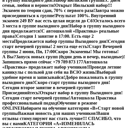
в группу выходного дня!
Набор июльской группы.
С днем
семьи, любви и верности!
Открыт Июльский набор!!!
Экзамен по теории сдан, 70% с первого раза!
Завтра можно
присоединиться к группе!
Результат 100%. Внутренний
экзамен 249 В
У вас есть целая неделя до Сб!
Осталось всего
3 места в группе выходного дня!
Набор в группу выходного
дня продолжается!
С автошколой «Практика» реальные
права!
Сегодня 1 занятие в 17:00. Есть еще 2
места
Продолжается набор группы Выходного дня!
Сегодня
старт вечерней группы! 2 места еще есть!
Старт Вечерней
группы 2 июня, Пн, 17:00
Скоро Экзамены! Мы готовы!
А Вы?
Запуск новых групп (будни день и вечер, выходные)!
Запишись прямо сейчас +79 789 873 177
Автошкола
«Практика» продолжает набор учеников!
Проведи летние
каникулы с пользой для себя на ВСЮ жизнь!
Выбирай
удобное время и записывайся!
Добро пожаловать в группу
выходного дня!
Скоро старт группы выходного дня!
Сегодня второе занятие в вечерней группе!!!
Присоединяйтесь!
Открыт набор в группу Выходного дня!
Сегодня старт вечерней группы!
Автошкола Практика
профессиональный подход
Обучение в режиме
ONLINE
Набираем на обучение категории «B»
Старт новой
группы
Важная новость для наших учеников!
Ваши
отзывы стимулируют нас стать лучше!!! СПАСИБО, что
вы с нами
КАТЕГОРИЯ «А»
ИЗМЕНИЛАСЬ