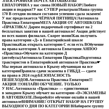
ЭЛЕКТРОННАЯ ПОЧТА АВТОШКОЛЫ
ЕВПАТОРИЯ
А у нас снова НОВЫЙ НАБОР!
Любите
акции и подарки?
У нас СУПЕР розыгрыш!
Наша группа
170 В сегодня полным составом успешно сдала экзамен!
У нас продолжается ЧЁРНАЯ ПЯТНИЦА!
Автошкола
Практика Евпатория
МЕГА АКЦИЯ ОТ АВТОШКОЛЫ
«ПРАКТИКА! Дарим подарочный сертификат на 2
бесплатных занятия в нашей автошколе! Акция действует
во всех наших филиалах. Скорее звони!
Как получить
права категории «Д» в Евпаторийской школе
Практика
Как открыть категорию C если есть B
Обучение
на права категории A автошкола Евпатории АНПОО
«Практика»
Обучаем на категорию Д
(автобусы)
Автошкола Евпатории Практика
Подготовка
трактористов в Евпаторийской автошколе Практика
☛
Мы первая автошкола в Крыму обучающая на все
категории
Правила сдачи экзамена в ГИБДД — сдаем
на права в 2024 году
БЕЗОПАСНОСТЬ
ПЕШЕХОДОВ.
Автошкола Практика Евпатория
!!!
АКЦИЯ !!!
ОНЛАЙН ОБУЧЕНИЕ. ТОЛЬКО
У НАС.
Автошкола «Практика» — единственная
в западном Крыму обучает на категорию «D»
ЭКЗАМЕНЫ
В АВТОШКОЛЕ.
Попробуйте обучение онлайн в нашей
автошколе
ВНИМАНИЕ! ОТКРЫТ НАБОР НА ГРУППУ
ВЫХОДНОГО ДНЯ ПО КАТЕГОРИИ В
Набираем группу