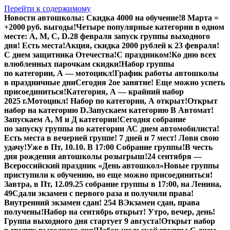
Перейти к содержимому
Новости автошколы:
Скидка 4000 на обучение!
8 Марта =
+2000 руб. выгоды!
Четыре популярные категории в одном
месте: А, М, С, D.
28 февраля запуск группы выходного
дня! Есть места!
Акция, скидка 2000 рублей к 23 февраля!
С днем защитника Отечества!
С праздником!
Ко дню всех
влюбленных парочкам скидки!
Набор группы
по категории, А — мотоцикл!
График работы автошколы
в праздничные дни
Сегодня 2ое занятие! Еще можно успеть
присоединиться!
Категория, А — крайний набор
2025 г.
Мотоцикл! Набор по категории, А открыт!
Открыт
набор на категорию D.
Запускаем категорию В Автомат!
Запускаем А, М и Д категории!
Сегодня собрание
по запуску группы по категории А
С днем автомобилиста!
Есть места в вечерней группе! 7 дней и 7 мест! Лови свою
удачу!
Уже в Пт, 10.10. В 17:00 Собрание группы!
В честь
дня рождения автошколы розыгрыш!
24 сентября —
Всероссийский праздник «День автошкол»
Новые группы
приступили к обучению, но еще можно присоединиться!
Завтра, в Пт,
12.09.25
собрание группы в 17:00, на Ленина,
49
Сдали экзамен с первого раза и получили права!
Внутренний экзамен сдан! 254 В
Экзамен сдан, права
получены!
Набор на сентябрь открыт! Утро, вечер, день!
Группа выходного дня стартует 9 августа!
Открыт набор