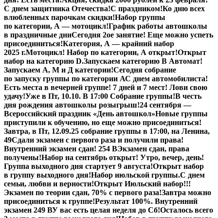
С днем защитника Отечества!
С праздником!
Ко дню всех
влюбленных парочкам скидки!
Набор группы
по категории, А — мотоцикл!
График работы автошколы
в праздничные дни
Сегодня 2ое занятие! Еще можно успеть
присоединиться!
Категория, А — крайний набор
2025 г.
Мотоцикл! Набор по категории, А открыт!
Открыт
набор на категорию D.
Запускаем категорию В Автомат!
Запускаем А, М и Д категории!
Сегодня собрание
по запуску группы по категории А
С днем автомобилиста!
Есть места в вечерней группе! 7 дней и 7 мест! Лови свою
удачу!
Уже в Пт, 10.10. В 17:00 Собрание группы!
В честь
дня рождения автошколы розыгрыш!
24 сентября —
Всероссийский праздник «День автошкол»
Новые группы
приступили к обучению, но еще можно присоединиться!
Завтра, в Пт,
12.09.25
собрание группы в 17:00, на Ленина,
49
Сдали экзамен с первого раза и получили права!
Внутренний экзамен сдан! 254 В
Экзамен сдан, права
получены!
Набор на сентябрь открыт! Утро, вечер, день!
Группа выходного дня стартует 9 августа!
Открыт набор
в группу выходного дня!
Набор июльской группы.
С днем
семьи, любви и верности!
Открыт Июльский набор!!!
Экзамен по теории сдан, 70% с первого раза!
Завтра можно
присоединиться к группе!
Результат 100%. Внутренний
экзамен 249 В
У вас есть целая неделя до Сб!
Осталось всего