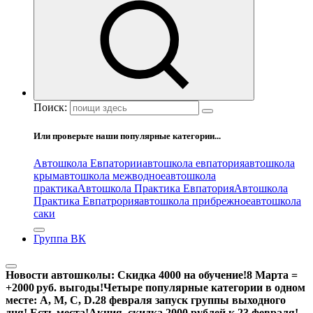
Поиск:
Или проверьте наши популярные категории...
Автошкола Евпатории
автошкола евпатория
автошкола
крым
автошкола межводное
автошкола
практика
Автошкола Практика Евпатория
Автошкола
Практика Евпатрория
автошкола прибрежное
автошкола
саки
Группа ВК
Новости автошколы:
Скидка 4000 на обучение!
8 Марта =
+2000 руб. выгоды!
Четыре популярные категории в одном
месте: А, М, С, D.
28 февраля запуск группы выходного
дня! Есть места!
Акция, скидка 2000 рублей к 23 февраля!