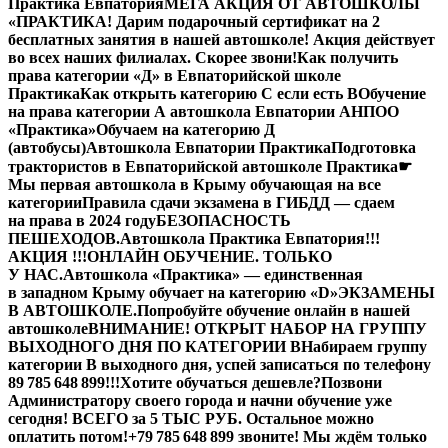
Практика Евпатория
МЕГА АКЦИЯ ОТ АВТОШКОЛЫ
«ПРАКТИКА! Дарим подарочный сертификат на 2
бесплатных занятия в нашей автошколе! Акция действует
во всех наших филиалах. Скорее звони!
Как получить
права категории «Д» в Евпаторийской школе
Практика
Как открыть категорию C если есть B
Обучение
на права категории A автошкола Евпатории АНПОО
«Практика»
Обучаем на категорию Д
(автобусы)
Автошкола Евпатории Практика
Подготовка
трактористов в Евпаторийской автошколе Практика
☛
Мы первая автошкола в Крыму обучающая на все
категории
Правила сдачи экзамена в ГИБДД — сдаем
на права в 2024 году
БЕЗОПАСНОСТЬ
ПЕШЕХОДОВ.
Автошкола Практика Евпатория
!!!
АКЦИЯ !!!
ОНЛАЙН ОБУЧЕНИЕ. ТОЛЬКО
У НАС.
Автошкола «Практика» — единственная
в западном Крыму обучает на категорию «D»
ЭКЗАМЕНЫ
В АВТОШКОЛЕ.
Попробуйте обучение онлайн в нашей
автошколе
ВНИМАНИЕ! ОТКРЫТ НАБОР НА ГРУППУ
ВЫХОДНОГО ДНЯ ПО КАТЕГОРИИ В
Набираем группу
категории В выходного дня, успей записаться по телефону
89 785 648 899!!!
Хотите обучаться дешевле?
Позвони
Администратору своего города и начни обучение уже
сегодня! ВСЕГО за 5 ТЫС РУБ. Остальное можно
оплатить потом!
+79 785 648 899 звоните! Мы ждём только