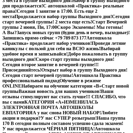
3 места в группе выходного дня!
Набор в группу выходного
дня продолжается!
С автошколой «Практика» реальные
права!
Сегодня 1 занятие в 17:00. Есть еще 2
места
Продолжается набор группы Выходного дня!
Сегодня
старт вечерней группы! 2 места еще есть!
Старт Вечерней
группы 2 июня, Пн, 17:00
Скоро Экзамены! Мы готовы!
А Вы?
Запуск новых групп (будни день и вечер, выходные)!
Запишись прямо сейчас +79 789 873 177
Автошкола
«Практика» продолжает набор учеников!
Проведи летние
каникулы с пользой для себя на ВСЮ жизнь!
Выбирай
удобное время и записывайся!
Добро пожаловать в группу
выходного дня!
Скоро старт группы выходного дня!
Сегодня второе занятие в вечерней группе!!!
Присоединяйтесь!
Открыт набор в группу Выходного дня!
Сегодня старт вечерней группы!
Автошкола Практика
профессиональный подход
Обучение в режиме
ONLINE
Набираем на обучение категории «B»
Старт новой
группы
Важная новость для наших учеников!
Ваши
отзывы стимулируют нас стать лучше!!! СПАСИБО, что
вы с нами
КАТЕГОРИЯ «А»
ИЗМЕНИЛАСЬ
ЭЛЕКТРОННАЯ ПОЧТА АВТОШКОЛЫ
ЕВПАТОРИЯ
А у нас снова НОВЫЙ НАБОР!
Любите
акции и подарки?
У нас СУПЕР розыгрыш!
Наша группа
170 В сегодня полным составом успешно сдала экзамен!
У нас продолжается ЧЁРНАЯ ПЯТНИЦА!
Автошкола