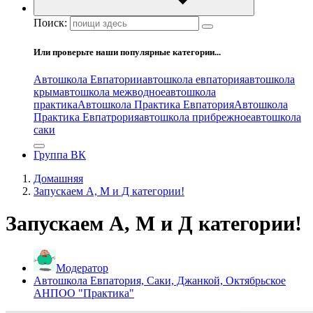
Поиск:
Или проверьте наши популярные категории...
Автошкола Евпатории
автошкола евпатория
автошкола
крым
автошкола межводное
автошкола
практика
Автошкола Практика Евпатория
Автошкола
Практика Евпатрория
автошкола прибрежное
автошкола
саки
Группа ВК
Домашняя
Запускаем А, М и Д категории!
Запускаем А, М и Д категории!
Модератор
Автошкола Евпатория, Саки, Джанкой, Октябрьское
АНПОО "Практика"