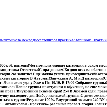
ым
автошкола межводное
автошкола практика
Автошкола Практик
000 руб. выгоды!
Четыре популярные категории в одном месте
 защитника Отечества!
С праздником!
Ко дню всех влюбленны
годня 2ое занятие! Еще можно успеть присоединиться!
Катего
скаем категорию В Автомат!
Запускаем А, М и Д категории!
С
ст! Лови свою удачу!
Уже в Пт, 10.10. В 17:00 Собрание группы
автошкол»
Новые группы приступили к обучению, но еще можн
или права!
Внутренний экзамен сдан! 254 В
Экзамен сдан, прав
руппу выходного дня!
Набор июльской группы.
С днем семьи, 
иться к группе!
Результат 100%. Внутренний экзамен 249 В
У 
!
С автошколой «Практика» реальные права!
Сегодня 1 заняти