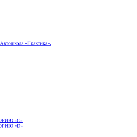
«Автошкола «Практика».
ОРИЮ «C»
ОРИЮ «D»