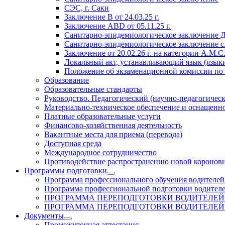
СЭС, г. Саки
Заключение
В от 24.03.25 г.
Заключение АВD
от 05.11.25 г.
Санитарно-эпидемиологическое заключение 
Санитарно-эпидемиологическое заключение с
Заключение
от 20.02.26 г. на
категории А.М.С
Локальный акт, устанавливающий язык (языки
Положение об экзаменационной комиссии по
Образование
Образовательные стандарты
Руководство. Педагогический (научно-педагогическ
Материально-техническое обеспечение и оснащенно
Платные образовательные услуги
Финансово-хозяйственная деятельность
Вакантные места для приема (перевода)
Доступная среда
Международное сотрудничество
Противодействие распространению новой коронов
Программы подготовки
Программа профессионального обучения водителей
Программа профессиональной подготовки водителе
ПРОГРАММА ПЕРЕПОДГОТОВКИ ВОДИТЕЛЕЙ 
ПРОГРАММА ПЕРЕПОДГОТОВКИ ВОДИТЕЛЕЙ 
Документы
Промежуточная аттестация