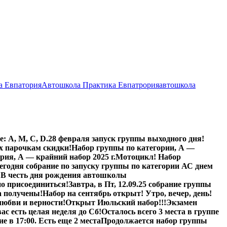
а Евпатория
Автошкола Практика Евпатрория
автошкола
: А, М, С, D.
28 февраля запуск группы выходного дня!
х парочкам скидки!
Набор группы по категории, А —
рия, А — крайний набор 2025 г.
Мотоцикл! Набор
егодня собрание по запуску группы по категории А
С днем
!
В честь дня рождения автошколы
о присоединиться!
Завтра, в Пт,
12.09.25
собрание группы
а получены!
Набор на сентябрь открыт! Утро, вечер, день!
любви и верности!
Открыт Июльский набор!!!
Экзамен
вас есть целая неделя до Сб!
Осталось всего 3 места в группе
е в 17:00. Есть еще 2 места
Продолжается набор группы