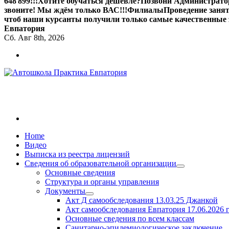
648 899!!!
Хотите обучаться дешевле?
Позвони Администратор
звоните! Мы ждём только ВАС!!!
Филиалы
Проведение занят
чтоб наши курсанты получили только самые качественные 
Евпатория
Сб. Авг 8th, 2026
Обучаем на все категории +7 978 564 88 99
Home
Видео
Выписка из реестра лицензий
Сведения об образовательной организации
Основные сведения
Структура и органы управления
Документы
Акт Д самообследования
13.03.25
Джанкой
Акт самообследования Евпатория
17.06.2026 г
Основные сведения по всем классам
Санитарно-эпидемиологическое заключение