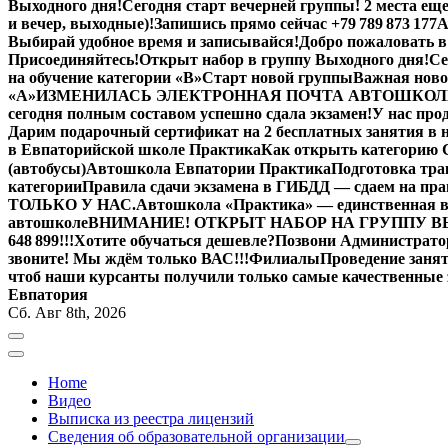
Выходного дня!
Сегодня старт вечерней группы! 2 места еще
и вечер, выходные)!
Запишись прямо сейчас +79 789 873 177
А
Выбирай удобное время и записывайся!
Добро пожаловать в
Присоединяйтесь!
Открыт набор в группу Выходного дня!
Се
на обучение категории «B»
Старт новой группы
Важная ново
«А»
ИЗМЕНИЛАСЬ ЭЛЕКТРОННАЯ ПОЧТА АВТОШКОЛ
сегодня полным составом успешно сдала экзамен!
У нас пр
Дарим подарочный сертификат на 2 бесплатных занятия в н
в Евпаторийской школе Практика
Как открыть категорию C
(автобусы)
Автошкола Евпатории Практика
Подготовка тра
категории
Правила сдачи экзамена в ГИБДД — сдаем на прав
ТОЛЬКО У НАС.
Автошкола «Практика» — единственная в
автошколе
ВНИМАНИЕ! ОТКРЫТ НАБОР НА ГРУППУ В
648 899!!!
Хотите обучаться дешевле?
Позвони Администратор
звоните! Мы ждём только ВАС!!!
Филиалы
Проведение занят
чтоб наши курсанты получили только самые качественные 
Евпатория
Сб. Авг 8th, 2026
Home
Видео
Выписка из реестра лицензий
Сведения об образовательной организации