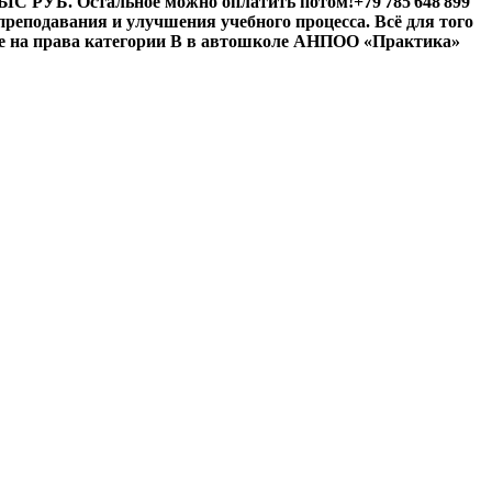
 ТЫС РУБ. Остальное можно оплатить потом!
+79 785 648 899
реподавания и улучшения учебного процесса. Всё для того
е на права категории B в автошколе АНПОО «Практика»