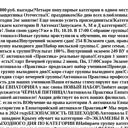
000 руб. выгоды!
Четыре популярные категории в одном месте
 защитника Отечества!
С праздником!
Ко дню всех влюбленны
годня 2ое занятие! Еще можно успеть присоединиться!
Катего
скаем категорию В Автомат!
Запускаем А, М и Д категории!
С
ст! Лови свою удачу!
Уже в Пт, 10.10. В 17:00 Собрание группы
автошкол»
Новые группы приступили к обучению, но еще можн
или права!
Внутренний экзамен сдан! 254 В
Экзамен сдан, прав
руппу выходного дня!
Набор июльской группы.
С днем семьи, 
иться к группе!
Результат 100%. Внутренний экзамен 249 В
У 
!
С автошколой «Практика» реальные права!
Сегодня 1 заняти
 есть!
Старт Вечерней группы 2 июня, Пн, 17:00
Скоро Экзам
втошкола «Практика» продолжает набор учеников!
Проведи 
 группу выходного дня!
Скоро старт группы выходного дня!
С
годня старт вечерней группы!
Автошкола Практика професс
сть для наших учеников!
Ваши отзывы стимулируют нас стат
Ы ЕВПАТОРИЯ
А у нас снова НОВЫЙ НАБОР!
Любите акци
одолжается ЧЁРНАЯ ПЯТНИЦА!
Автошкола Практика Евпат
ашей автошколе! Акция действует во всех наших филиалах. 
 если есть B
Обучение на права категории A автошкола Ев
ктористов в Евпаторийской автошколе Практика
☛ Мы перва
а в 2024 году
БЕЗОПАСНОСТЬ ПЕШЕХОДОВ.
Автошкола П
 западном Крыму обучает на категорию «D»
ЭКЗАМЕНЫ В 
ЫХОДНОГО ДНЯ ПО КАТЕГОРИИ В
Набираем группу катего