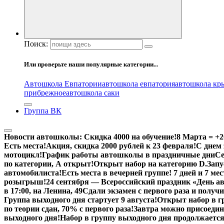
Поиск:
Или проверьте наши популярные категории...
Автошкола Евпатории
автошкола евпатория
автошкола кр
прибрежное
автошкола саки
Группа ВК
Новости автошколы:
Скидка 4000 на обучение!
8 Марта = +2
Есть места!
Акция, скидка 2000 рублей к 23 февраля!
С днем
мотоцикл!
График работы автошколы в праздничные дни
Се
по категории, А открыт!
Открыт набор на категорию D.
Запу
автомобилиста!
Есть места в вечерней группе! 7 дней и 7 ме
розыгрыш!
24 сентября — Всероссийский праздник «День 
в 17:00, на Ленина, 49
Сдали экзамен с первого раза и получ
Группа выходного дня стартует 9 августа!
Открыт набор в г
по теории сдан, 70% с первого раза!
Завтра можно присоедин
выходного дня!
Набор в группу выходного дня продолжается