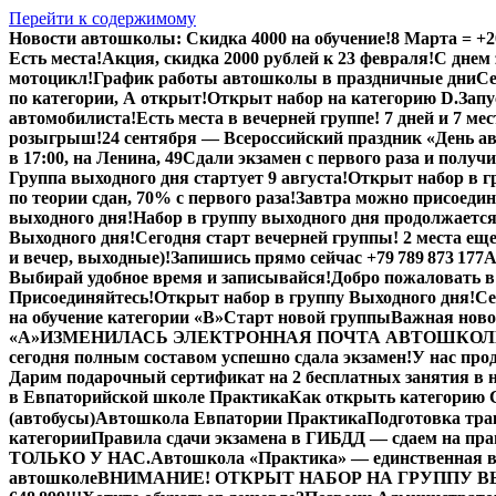
Перейти к содержимому
Новости автошколы:
Скидка 4000 на обучение!
8 Марта = +2
Есть места!
Акция, скидка 2000 рублей к 23 февраля!
С днем
мотоцикл!
График работы автошколы в праздничные дни
Се
по категории, А открыт!
Открыт набор на категорию D.
Запу
автомобилиста!
Есть места в вечерней группе! 7 дней и 7 ме
розыгрыш!
24 сентября — Всероссийский праздник «День 
в 17:00, на Ленина, 49
Сдали экзамен с первого раза и получ
Группа выходного дня стартует 9 августа!
Открыт набор в г
по теории сдан, 70% с первого раза!
Завтра можно присоедин
выходного дня!
Набор в группу выходного дня продолжается
Выходного дня!
Сегодня старт вечерней группы! 2 места еще
и вечер, выходные)!
Запишись прямо сейчас +79 789 873 177
А
Выбирай удобное время и записывайся!
Добро пожаловать в
Присоединяйтесь!
Открыт набор в группу Выходного дня!
Се
на обучение категории «B»
Старт новой группы
Важная ново
«А»
ИЗМЕНИЛАСЬ ЭЛЕКТРОННАЯ ПОЧТА АВТОШКОЛ
сегодня полным составом успешно сдала экзамен!
У нас пр
Дарим подарочный сертификат на 2 бесплатных занятия в н
в Евпаторийской школе Практика
Как открыть категорию C
(автобусы)
Автошкола Евпатории Практика
Подготовка тра
категории
Правила сдачи экзамена в ГИБДД — сдаем на прав
ТОЛЬКО У НАС.
Автошкола «Практика» — единственная в
автошколе
ВНИМАНИЕ! ОТКРЫТ НАБОР НА ГРУППУ В