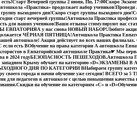
 есть!
Старт Вечерней группы 2 июня, Пн, 17:00
Скоро Экзам
втошкола «Практика» продолжает набор учеников!
Проведи 
 группу выходного дня!
Скоро старт группы выходного дня!
С
годня старт вечерней группы!
Автошкола Практика професс
сть для наших учеников!
Ваши отзывы стимулируют нас стат
Ы ЕВПАТОРИЯ
А у нас снова НОВЫЙ НАБОР!
Любите акци
одолжается ЧЁРНАЯ ПЯТНИЦА!
Автошкола Практика Евпат
ашей автошколе! Акция действует во всех наших филиалах. 
 если есть B
Обучение на права категории A автошкола Ев
ктористов в Евпаторийской автошколе Практика
☛ Мы перва
а в 2024 году
БЕЗОПАСНОСТЬ ПЕШЕХОДОВ.
Автошкола П
 западном Крыму обучает на категорию «D»
ЭКЗАМЕНЫ В 
ЫХОДНОГО ДНЯ ПО КАТЕГОРИИ В
Набираем группу катего
у своего города и начни обучение уже сегодня! ВСЕГО за 5
ия для педагогов в автошколе с целью повышения качества п
знания.
Скидки на обучение по категориям «С» и «D»
Обучени