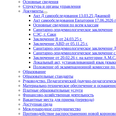
Основные сведения
Структура и органы управления
Документы
Акт Д самообследования
13.03.25
Джанкой
Акт самообследования Евпатория
17.06.2026 г
Основные сведения по всем классам
Санитарно-эпидемиологическое заключение
СЭС, г. Саки
Заключение
В от 24.03.25 г.
Заключение АВD
от 05.11.25 г.
Санитарно-эпидемиологическое заключение 
Санитарно-эпидемиологическое заключение с
Заключение
от 20.02.26 г. на
категории А.М.С
Локальный акт, устанавливающий язык (языки
Положение об экзаменационной комиссии по
Образование
Образовательные стандарты
Руководство. Педагогический (научно-педагогическ
Материально-техническое обеспечение и оснащенно
Платные образовательные услуги
Финансово-хозяйственная деятельность
Вакантные места для приема (перевода)
Доступная среда
Международное сотрудничество
Противодействие распространению новой коронов