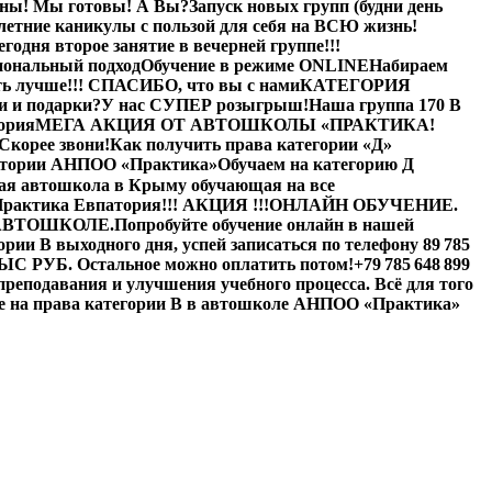
ены! Мы готовы! А Вы?
Запуск новых групп (будни день
летние каникулы с пользой для себя на ВСЮ жизнь!
егодня второе занятие в вечерней группе!!!
иональный подход
Обучение в режиме ONLINE
Набираем
ь лучше!!! СПАСИБО, что вы с нами
КАТЕГОРИЯ
и и подарки?
У нас СУПЕР розыгрыш!
Наша группа 170 В
ория
МЕГА АКЦИЯ ОТ АВТОШКОЛЫ «ПРАКТИКА!
Скорее звони!
Как получить права категории «Д»
патории АНПОО «Практика»
Обучаем на категорию Д
я автошкола в Крыму обучающая на все
рактика Евпатория
!!! АКЦИЯ !!!
ОНЛАЙН ОБУЧЕНИЕ.
АВТОШКОЛЕ.
Попробуйте обучение онлайн в нашей
рии В выходного дня, успей записаться по телефону 89 785
 ТЫС РУБ. Остальное можно оплатить потом!
+79 785 648 899
реподавания и улучшения учебного процесса. Всё для того
е на права категории B в автошколе АНПОО «Практика»