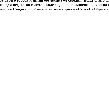
у своего города и начни обучение уже сегодня! ВСЕГО за 5
ия для педагогов в автошколе с целью повышения качества п
знания.
Скидки на обучение по категориям «С» и «D»
Обучени
.