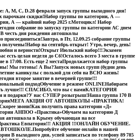
: А, М, С, D.
28 февраля запуск группы выходного дня!
х парочкам скидки!
Набор группы по категории, А —
рия, А — крайний набор 2025 г.
Мотоцикл! Набор
егодня собрание по запуску группы по категории А
С днем
!
В честь дня рождения автошколы
о присоединиться!
Завтра, в Пт,
12.09.25
собрание группы
а получены!
Набор на сентябрь открыт! Утро, вечер, день!
любви и верности!
Открыт Июльский набор!!!
Экзамен
вас есть целая неделя до Сб!
Осталось всего 3 места в группе
е в 17:00. Есть еще 2 места
Продолжается набор группы
ены! Мы готовы! А Вы?
Запуск новых групп (будни день
летние каникулы с пользой для себя на ВСЮ жизнь!
егодня второе занятие в вечерней группе!!!
иональный подход
Обучение в режиме ONLINE
Набираем
ь лучше!!! СПАСИБО, что вы с нами
КАТЕГОРИЯ
и и подарки?
У нас СУПЕР розыгрыш!
Наша группа 170 В
ория
МЕГА АКЦИЯ ОТ АВТОШКОЛЫ «ПРАКТИКА!
Скорее звони!
Как получить права категории «Д»
патории АНПОО «Практика»
Обучаем на категорию Д
я автошкола в Крыму обучающая на все
рактика Евпатория
!!! АКЦИЯ !!!
ОНЛАЙН ОБУЧЕНИЕ.
АВТОШКОЛЕ.
Попробуйте обучение онлайн в нашей
рии В выходного дня, успей записаться по телефону 89 785