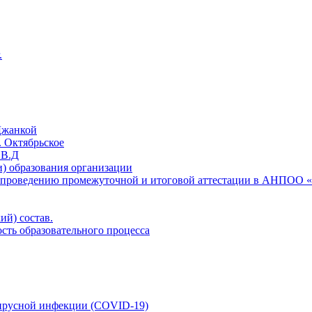
.
Джанкой
. Октябрьское
.В.Д
) образования организации
 проведению промежуточной и итоговой аттестации в АНПОО 
ий) состав.
сть образовательного процесса
ирусной инфекции (COVID-19)