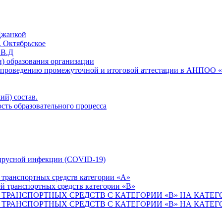
Джанкой
. Октябрьское
.В.Д
) образования организации
 проведению промежуточной и итоговой аттестации в АНПОО 
ий) состав.
сть образовательного процесса
ирусной инфекции (COVID-19)
 транспортных средств категории «А»
й транспортных средств категории «В»
ТРАНСПОРТНЫХ СРЕДСТВ С КАТЕГОРИИ «B» НА КАТЕГ
ТРАНСПОРТНЫХ СРЕДСТВ С КАТЕГОРИИ «B» НА КАТЕГ