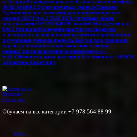
категории В выходного дня, успей записаться по телефону
89 785 648 899!!!
Хотите обучаться дешевле?
Позвони
Администратору своего города и начни обучение уже
сегодня! ВСЕГО за 5 ТЫС РУБ. Остальное можно
оплатить потом!
+79 785 648 899 звоните! Мы ждём только
ВАС!!!
Филиалы
Проведение занятия для педагогов
в автошколе с целью повышения качества преподавания
и улучшения учебного процесса. Всё для того чтоб наши
курсанты получили только самые качественные
знания.
Скидки на обучение по категориям «С»
и «D»
Обучение на права категории B в автошколе АНПОО
«Практика» Евпатория
Пн. Авг 10th, 2026
Обучаем на все категории +7 978 564 88 99
Home