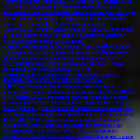
Практика Евпатория
МЕГА АКЦИЯ ОТ АВТОШКОЛЫ
«ПРАКТИКА! Дарим подарочный сертификат на 2
бесплатных занятия в нашей автошколе! Акция действует
во всех наших филиалах. Скорее звони!
Как получить
права категории «Д» в Евпаторийской школе
Практика
Как открыть категорию C если есть B
Обучение
на права категории A автошкола Евпатории АНПОО
«Практика»
Обучаем на категорию Д
(автобусы)
Автошкола Евпатории Практика
Подготовка
трактористов в Евпаторийской автошколе Практика
☛
Мы первая автошкола в Крыму обучающая на все
категории
Правила сдачи экзамена в ГИБДД — сдаем
на права в 2024 году
БЕЗОПАСНОСТЬ
ПЕШЕХОДОВ.
Автошкола Практика Евпатория
!!!
АКЦИЯ !!!
ОНЛАЙН ОБУЧЕНИЕ. ТОЛЬКО
У НАС.
Автошкола «Практика» — единственная
в западном Крыму обучает на категорию «D»
ЭКЗАМЕНЫ
В АВТОШКОЛЕ.
Попробуйте обучение онлайн в нашей
автошколе
ВНИМАНИЕ! ОТКРЫТ НАБОР НА ГРУППУ
ВЫХОДНОГО ДНЯ ПО КАТЕГОРИИ В
Набираем группу
категории В выходного дня, успей записаться по телефону
89 785 648 899!!!
Хотите обучаться дешевле?
Позвони
Администратору своего города и начни обучение уже
сегодня! ВСЕГО за 5 ТЫС РУБ. Остальное можно
оплатить потом!
+79 785 648 899 звоните! Мы ждём только