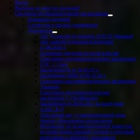
Видео
Выписка из реестра лицензий
Сведения об образовательной организации
Основные сведения
Структура и органы управления
Документы
Акт Д самообследования
13.03.25
Джанкой
Акт самообследования Евпатория
17.06.2026 г.
Основные сведения по всем классам
Санитарно-эпидемиологическое заключение
СЭС, г. Саки
Заключение
В от 24.03.25 г.
Заключение АВD
от 05.11.25 г.
Санитарно-эпидемиологическое заключение
Джанкой
Санитарно-эпидемиологическое
заключение с. Октябрьское
Заключение
от 20.02.26 г. на
категории
А.М.С.В.Д
Локальный акт, устанавливающий язык
(языки) образования организации
Положение об экзаменационной комиссии
по проведению промежуточной и итоговой
аттестации в АНПОО «Автошкола