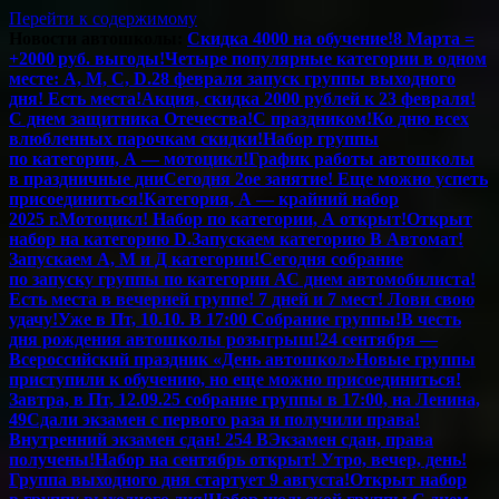
Перейти к содержимому
Новости автошколы:
Скидка 4000 на обучение!
8 Марта =
+2000 руб. выгоды!
Четыре популярные категории в одном
месте: А, М, С, D.
28 февраля запуск группы выходного
дня! Есть места!
Акция, скидка 2000 рублей к 23 февраля!
С днем защитника Отечества!
С праздником!
Ко дню всех
влюбленных парочкам скидки!
Набор группы
по категории, А — мотоцикл!
График работы автошколы
в праздничные дни
Сегодня 2ое занятие! Еще можно успеть
присоединиться!
Категория, А — крайний набор
2025 г.
Мотоцикл! Набор по категории, А открыт!
Открыт
набор на категорию D.
Запускаем категорию В Автомат!
Запускаем А, М и Д категории!
Сегодня собрание
по запуску группы по категории А
С днем автомобилиста!
Есть места в вечерней группе! 7 дней и 7 мест! Лови свою
удачу!
Уже в Пт, 10.10. В 17:00 Собрание группы!
В честь
дня рождения автошколы розыгрыш!
24 сентября —
Всероссийский праздник «День автошкол»
Новые группы
приступили к обучению, но еще можно присоединиться!
Завтра, в Пт,
12.09.25
собрание группы в 17:00, на Ленина,
49
Сдали экзамен с первого раза и получили права!
Внутренний экзамен сдан! 254 В
Экзамен сдан, права
получены!
Набор на сентябрь открыт! Утро, вечер, день!
Группа выходного дня стартует 9 августа!
Открыт набор