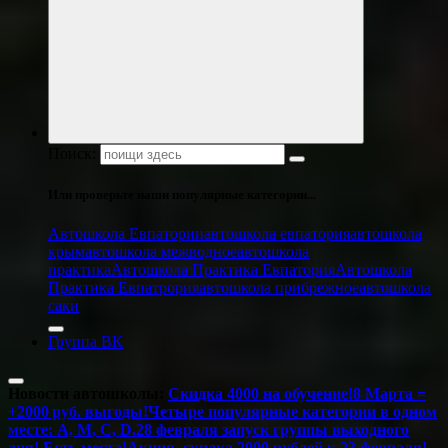
Поиск:
Или проверьте наши популярные категории...
Автошкола Евпатории
автошкола евпатория
автошкола
крым
автошкола межводное
автошкола
практика
Автошкола Практика Евпатория
Автошкола
Практика Евпатрория
автошкола прибрежное
автошкола
саки
Группа ВК
Новости автошколы:
Скидка 4000 на обучение!
8 Марта =
+2000 руб. выгоды!
Четыре популярные категории в одном
месте: А, М, С, D.
28 февраля запуск группы выходного
дня! Есть места!
Акция, скидка 2000 рублей к 23 февраля!