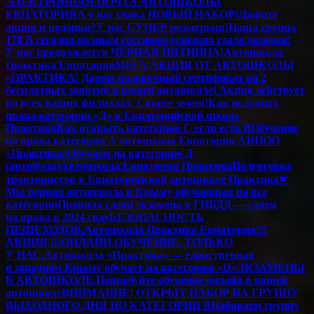
ЭЛЕКТРОННАЯ ПОЧТА АВТОШКОЛЫ
ЕВПАТОРИЯ
А у нас снова НОВЫЙ НАБОР!
Любите
акции и подарки?
У нас СУПЕР розыгрыш!
Наша группа
170 В сегодня полным составом успешно сдала экзамен!
У нас продолжается ЧЁРНАЯ ПЯТНИЦА!
Автошкола
Практика Евпатория
МЕГА АКЦИЯ ОТ АВТОШКОЛЫ
«ПРАКТИКА! Дарим подарочный сертификат на 2
бесплатных занятия в нашей автошколе! Акция действует
во всех наших филиалах. Скорее звони!
Как получить
права категории «Д» в Евпаторийской школе
Практика
Как открыть категорию C если есть B
Обучение
на права категории A автошкола Евпатории АНПОО
«Практика»
Обучаем на категорию Д
(автобусы)
Автошкола Евпатории Практика
Подготовка
трактористов в Евпаторийской автошколе Практика
☛
Мы первая автошкола в Крыму обучающая на все
категории
Правила сдачи экзамена в ГИБДД — сдаем
на права в 2024 году
БЕЗОПАСНОСТЬ
ПЕШЕХОДОВ.
Автошкола Практика Евпатория
!!!
АКЦИЯ !!!
ОНЛАЙН ОБУЧЕНИЕ. ТОЛЬКО
У НАС.
Автошкола «Практика» — единственная
в западном Крыму обучает на категорию «D»
ЭКЗАМЕНЫ
В АВТОШКОЛЕ.
Попробуйте обучение онлайн в нашей
автошколе
ВНИМАНИЕ! ОТКРЫТ НАБОР НА ГРУППУ
ВЫХОДНОГО ДНЯ ПО КАТЕГОРИИ В
Набираем группу