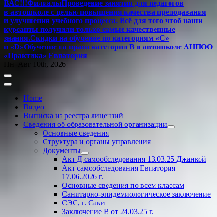
ВАС!!!
Филиалы
Проведение занятия для педагогов
в автошколе с целью повышения качества преподавания
и улучшения учебного процесса. Всё для того чтоб наши
курсанты получили только самые качественные
знания.
Скидки на обучение по категориям «С»
и «D»
Обучение на права категории B в автошколе АНПОО
«Практика» Евпатория
Пн. Авг 10th, 2026
Home
Видео
Выписка из реестра лицензий
Сведения об образовательной организации
Основные сведения
Структура и органы управления
Документы
Акт Д самообследования
13.03.25
Джанкой
Акт самообследования Евпатория
17.06.2026 г.
Основные сведения по всем классам
Санитарно-эпидемиологическое заключение
СЭС, г. Саки
Заключение
В от 24.03.25 г.