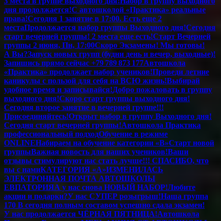
3 места в группе выходного дня!
Набор в группу выходного
дня продолжается!
С автошколой «Практика» реальные
права!
Сегодня 1 занятие в 17:00. Есть еще 2
места
Продолжается набор группы Выходного дня!
Сегодня
старт вечерней группы! 2 места еще есть!
Старт Вечерней
группы 2 июня, Пн, 17:00
Скоро Экзамены! Мы готовы!
А Вы?
Запуск новых групп (будни день и вечер, выходные)!
Запишись прямо сейчас +79 789 873 177
Автошкола
«Практика» продолжает набор учеников!
Проведи летние
каникулы с пользой для себя на ВСЮ жизнь!
Выбирай
удобное время и записывайся!
Добро пожаловать в группу
выходного дня!
Скоро старт группы выходного дня!
Сегодня второе занятие в вечерней группе!!!
Присоединяйтесь!
Открыт набор в группу Выходного дня!
Сегодня старт вечерней группы!
Автошкола Практика
профессиональный подход
Обучение в режиме
ONLINE
Набираем на обучение категории «B»
Старт новой
группы
Важная новость для наших учеников!
Ваши
отзывы стимулируют нас стать лучше!!! СПАСИБО, что
вы с нами
КАТЕГОРИЯ «А»
ИЗМЕНИЛАСЬ
ЭЛЕКТРОННАЯ ПОЧТА АВТОШКОЛЫ
ЕВПАТОРИЯ
А у нас снова НОВЫЙ НАБОР!
Любите
акции и подарки?
У нас СУПЕР розыгрыш!
Наша группа
170 В сегодня полным составом успешно сдала экзамен!
У нас продолжается ЧЁРНАЯ ПЯТНИЦА!
Автошкола