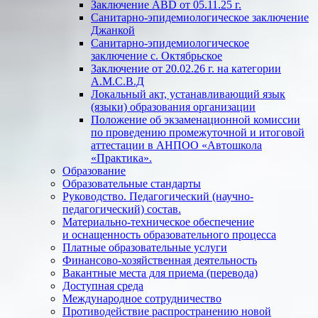
Заключение АВD
от 05.11.25 г.
Санитарно-эпидемиологическое заключение
Джанкой
Санитарно-эпидемиологическое
заключение с. Октябрьское
Заключение
от 20.02.26 г. на
категории
А.М.С.В.Д
Локальный акт, устанавливающий язык
(языки) образования организации
Положение об экзаменационной комиссии
по проведению промежуточной и итоговой
аттестации в АНПОО «Автошкола
«Практика».
Образование
Образовательные стандарты
Руководство. Педагогический (научно-
педагогический) состав.
Материально-техническое обеспечение
и оснащенность образовательного процесса
Платные образовательные услуги
Финансово-хозяйственная деятельность
Вакантные места для приема (перевода)
Доступная среда
Международное сотрудничество
Противодействие распространению новой