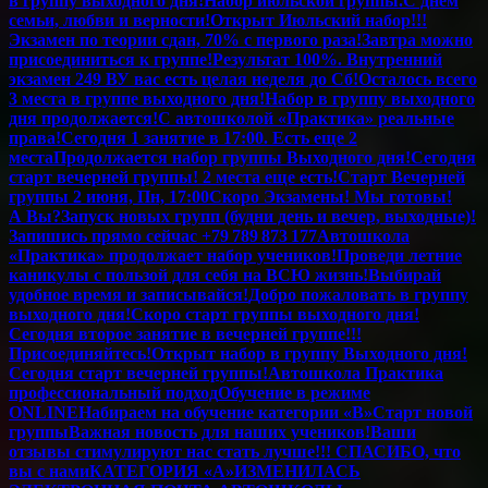
в группу выходного дня!
Набор июльской группы.
С днем
семьи, любви и верности!
Открыт Июльский набор!!!
Экзамен по теории сдан, 70% с первого раза!
Завтра можно
присоединиться к группе!
Результат 100%. Внутренний
экзамен 249 В
У вас есть целая неделя до Сб!
Осталось всего
3 места в группе выходного дня!
Набор в группу выходного
дня продолжается!
С автошколой «Практика» реальные
права!
Сегодня 1 занятие в 17:00. Есть еще 2
места
Продолжается набор группы Выходного дня!
Сегодня
старт вечерней группы! 2 места еще есть!
Старт Вечерней
группы 2 июня, Пн, 17:00
Скоро Экзамены! Мы готовы!
А Вы?
Запуск новых групп (будни день и вечер, выходные)!
Запишись прямо сейчас +79 789 873 177
Автошкола
«Практика» продолжает набор учеников!
Проведи летние
каникулы с пользой для себя на ВСЮ жизнь!
Выбирай
удобное время и записывайся!
Добро пожаловать в группу
выходного дня!
Скоро старт группы выходного дня!
Сегодня второе занятие в вечерней группе!!!
Присоединяйтесь!
Открыт набор в группу Выходного дня!
Сегодня старт вечерней группы!
Автошкола Практика
профессиональный подход
Обучение в режиме
ONLINE
Набираем на обучение категории «B»
Старт новой
группы
Важная новость для наших учеников!
Ваши
отзывы стимулируют нас стать лучше!!! СПАСИБО, что
вы с нами
КАТЕГОРИЯ «А»
ИЗМЕНИЛАСЬ