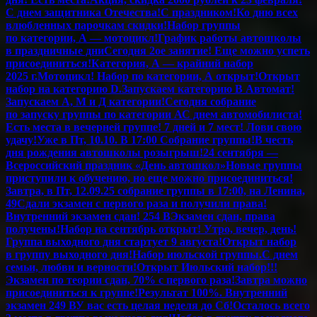
С днем защитника Отечества!
С праздником!
Ко дню всех
влюбленных парочкам скидки!
Набор группы
по категории, А — мотоцикл!
График работы автошколы
в праздничные дни
Сегодня 2ое занятие! Еще можно успеть
присоединиться!
Категория, А — крайний набор
2025 г.
Мотоцикл! Набор по категории, А открыт!
Открыт
набор на категорию D.
Запускаем категорию В Автомат!
Запускаем А, М и Д категории!
Сегодня собрание
по запуску группы по категории А
С днем автомобилиста!
Есть места в вечерней группе! 7 дней и 7 мест! Лови свою
удачу!
Уже в Пт, 10.10. В 17:00 Собрание группы!
В честь
дня рождения автошколы розыгрыш!
24 сентября —
Всероссийский праздник «День автошкол»
Новые группы
приступили к обучению, но еще можно присоединиться!
Завтра, в Пт,
12.09.25
собрание группы в 17:00, на Ленина,
49
Сдали экзамен с первого раза и получили права!
Внутренний экзамен сдан! 254 В
Экзамен сдан, права
получены!
Набор на сентябрь открыт! Утро, вечер, день!
Группа выходного дня стартует 9 августа!
Открыт набор
в группу выходного дня!
Набор июльской группы.
С днем
семьи, любви и верности!
Открыт Июльский набор!!!
Экзамен по теории сдан, 70% с первого раза!
Завтра можно
присоединиться к группе!
Результат 100%. Внутренний
экзамен 249 В
У вас есть целая неделя до Сб!
Осталось всего