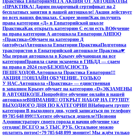
Практика Евпатория
МЕГА АКЦИЯ ОТ АВТОШКОЛЫ
«ПРАКТИКА! Дарим подарочный сертификат на 2
бесплатных занятия в нашей автошколе! Акция действует
во всех наших филиалах. Скорее звони!
Как получить
права категории «Д» в Евпаторийской школе
Практика
Как открыть категорию C если есть B
Обучение
на права категории A автошкола Евпатории АНПОО
«Практика»
Обучаем на категорию Д
(автобусы)
Автошкола Евпатории Практика
Подготовка
трактористов в Евпаторийской автошколе Практика
☛
Мы первая автошкола в Крыму обучающая на все
категории
Правила сдачи экзамена в ГИБДД — сдаем
на права в 2024 году
БЕЗОПАСНОСТЬ
ПЕШЕХОДОВ.
Автошкола Практика Евпатория
!!!
АКЦИЯ !!!
ОНЛАЙН ОБУЧЕНИЕ. ТОЛЬКО
У НАС.
Автошкола «Практика» — единственная
в западном Крыму обучает на категорию «D»
ЭКЗАМЕНЫ
В АВТОШКОЛЕ.
Попробуйте обучение онлайн в нашей
автошколе
ВНИМАНИЕ! ОТКРЫТ НАБОР НА ГРУППУ
ВЫХОДНОГО ДНЯ ПО КАТЕГОРИИ В
Набираем группу
категории В выходного дня, успей записаться по телефону
89 785 648 899!!!
Хотите обучаться дешевле?
Позвони
Администратору своего города и начни обучение уже
сегодня! ВСЕГО за 5 ТЫС РУБ. Остальное можно
оплатить потом!
+79 785 648 899 звоните! Мы ждём только