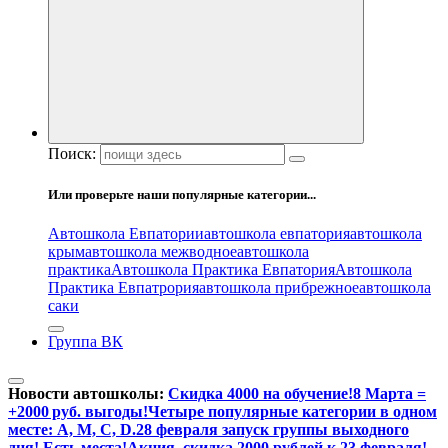
Поиск:
Или проверьте наши популярные категории...
Автошкола Евпатории
автошкола евпатория
автошкола
крым
автошкола межводное
автошкола
практика
Автошкола Практика Евпатория
Автошкола
Практика Евпатрория
автошкола прибрежное
автошкола
саки
Группа ВК
Новости автошколы:
Скидка 4000 на обучение!
8 Марта =
+2000 руб. выгоды!
Четыре популярные категории в одном
месте: А, М, С, D.
28 февраля запуск группы выходного
дня! Есть места!
Акция, скидка 2000 рублей к 23 февраля!