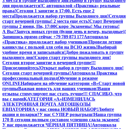
3 места в группе выходного дня!
Набор в группу выходного
дня продолжается!
С автошколой «Практика» реальные
права!
Сегодня 1 занятие в 17:00. Есть еще 2
места
Продолжается набор группы Выходного дня!
Сегодня
старт вечерней группы! 2 места еще есть!
Старт Вечерней
группы 2 июня, Пн, 17:00
Скоро Экзамены! Мы готовы!
А Вы?
Запуск новых групп (будни день и вечер, выходные)!
Запишись прямо сейчас +79 789 873 177
Автошкола
«Практика» продолжает набор учеников!
Проведи летние
каникулы с пользой для себя на ВСЮ жизнь!
Выбирай
удобное время и записывайся!
Добро пожаловать в группу
выходного дня!
Скоро старт группы выходного дня!
Сегодня второе занятие в вечерней группе!!!
Присоединяйтесь!
Открыт набор в группу Выходного дня!
Сегодня старт вечерней группы!
Автошкола Практика
профессиональный подход
Обучение в режиме
ONLINE
Набираем на обучение категории «B»
Старт новой
группы
Важная новость для наших учеников!
Ваши
отзывы стимулируют нас стать лучше!!! СПАСИБО, что
вы с нами
КАТЕГОРИЯ «А»
ИЗМЕНИЛАСЬ
ЭЛЕКТРОННАЯ ПОЧТА АВТОШКОЛЫ
ЕВПАТОРИЯ
А у нас снова НОВЫЙ НАБОР!
Любите
акции и подарки?
У нас СУПЕР розыгрыш!
Наша группа
170 В сегодня полным составом успешно сдала экзамен!
У нас продолжается ЧЁРНАЯ ПЯТНИЦА!
Автошкола