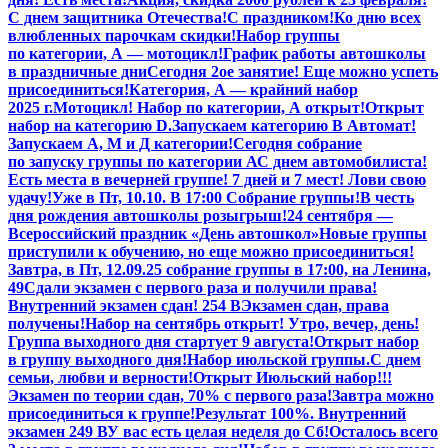
С днем защитника Отечества!
С праздником!
Ко дню всех
влюбленных парочкам скидки!
Набор группы
по категории, А — мотоцикл!
График работы автошколы
в праздничные дни
Сегодня 2ое занятие! Еще можно успеть
присоединиться!
Категория, А — крайний набор
2025 г.
Мотоцикл! Набор по категории, А открыт!
Открыт
набор на категорию D.
Запускаем категорию В Автомат!
Запускаем А, М и Д категории!
Сегодня собрание
по запуску группы по категории А
С днем автомобилиста!
Есть места в вечерней группе! 7 дней и 7 мест! Лови свою
удачу!
Уже в Пт, 10.10. В 17:00 Собрание группы!
В честь
дня рождения автошколы розыгрыш!
24 сентября —
Всероссийский праздник «День автошкол»
Новые группы
приступили к обучению, но еще можно присоединиться!
Завтра, в Пт,
12.09.25
собрание группы в 17:00, на Ленина,
49
Сдали экзамен с первого раза и получили права!
Внутренний экзамен сдан! 254 В
Экзамен сдан, права
получены!
Набор на сентябрь открыт! Утро, вечер, день!
Группа выходного дня стартует 9 августа!
Открыт набор
в группу выходного дня!
Набор июльской группы.
С днем
семьи, любви и верности!
Открыт Июльский набор!!!
Экзамен по теории сдан, 70% с первого раза!
Завтра можно
присоединиться к группе!
Результат 100%. Внутренний
экзамен 249 В
У вас есть целая неделя до Сб!
Осталось всего