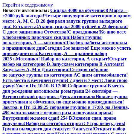
Перейти к содержимому
Новости автошколы:
Скидка 4000 на обучение!
8 Марта =
+2000 руб. выгоды!
Четыре популярные категории в одном
месте: А, М, С, D.
28 февраля запуск группы выходного
дня! Есть места!
Акция, скидка 2000 рублей к 23 февраля!
С днем защитника Отечества!
С праздником!
Ко дню всех
влюбленных парочкам скидки!
Набор группы
по категории, А — мотоцикл!
График работы автошколы
в праздничные дни
Сегодня 2ое занятие! Еще можно успеть
присоединиться!
Категория, А — крайний набор
2025 г.
Мотоцикл! Набор по категории, А открыт!
Открыт
набор на категорию D.
Запускаем категорию В Автомат!
Запускаем А, М и Д категории!
Сегодня собрание
по запуску группы по категории А
С днем автомобилиста!
Есть места в вечерней группе! 7 дней и 7 мест! Лови свою
удачу!
Уже в Пт, 10.10. В 17:00 Собрание группы!
В честь
дня рождения автошколы розыгрыш!
24 сентября —
Всероссийский праздник «День автошкол»
Новые группы
приступили к обучению, но еще можно присоединиться!
Завтра, в Пт,
12.09.25
собрание группы в 17:00, на Ленина,
49
Сдали экзамен с первого раза и получили права!
Внутренний экзамен сдан! 254 В
Экзамен сдан, права
получены!
Набор на сентябрь открыт! Утро, вечер, день!
Группа выходного дня стартует 9 августа!
Открыт набор