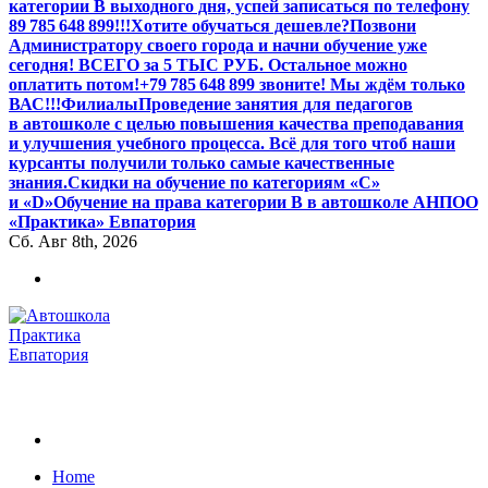
категории В выходного дня, успей записаться по телефону
89 785 648 899!!!
Хотите обучаться дешевле?
Позвони
Администратору своего города и начни обучение уже
сегодня! ВСЕГО за 5 ТЫС РУБ. Остальное можно
оплатить потом!
+79 785 648 899 звоните! Мы ждём только
ВАС!!!
Филиалы
Проведение занятия для педагогов
в автошколе с целью повышения качества преподавания
и улучшения учебного процесса. Всё для того чтоб наши
курсанты получили только самые качественные
знания.
Скидки на обучение по категориям «С»
и «D»
Обучение на права категории B в автошколе АНПОО
«Практика» Евпатория
Сб. Авг 8th, 2026
Обучаем на все категории +7 978 564 88 99
Home