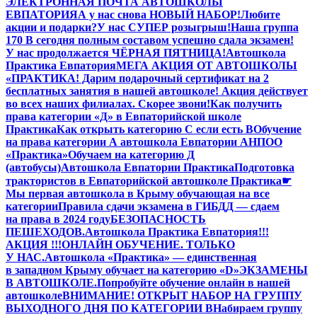
ЭЛЕКТРОННАЯ ПОЧТА АВТОШКОЛЫ
ЕВПАТОРИЯ
А у нас снова НОВЫЙ НАБОР!
Любите
акции и подарки?
У нас СУПЕР розыгрыш!
Наша группа
170 В сегодня полным составом успешно сдала экзамен!
У нас продолжается ЧЁРНАЯ ПЯТНИЦА!
Автошкола
Практика Евпатория
МЕГА АКЦИЯ ОТ АВТОШКОЛЫ
«ПРАКТИКА! Дарим подарочный сертификат на 2
бесплатных занятия в нашей автошколе! Акция действует
во всех наших филиалах. Скорее звони!
Как получить
права категории «Д» в Евпаторийской школе
Практика
Как открыть категорию C если есть B
Обучение
на права категории A автошкола Евпатории АНПОО
«Практика»
Обучаем на категорию Д
(автобусы)
Автошкола Евпатории Практика
Подготовка
трактористов в Евпаторийской автошколе Практика
☛
Мы первая автошкола в Крыму обучающая на все
категории
Правила сдачи экзамена в ГИБДД — сдаем
на права в 2024 году
БЕЗОПАСНОСТЬ
ПЕШЕХОДОВ.
Автошкола Практика Евпатория
!!!
АКЦИЯ !!!
ОНЛАЙН ОБУЧЕНИЕ. ТОЛЬКО
У НАС.
Автошкола «Практика» — единственная
в западном Крыму обучает на категорию «D»
ЭКЗАМЕНЫ
В АВТОШКОЛЕ.
Попробуйте обучение онлайн в нашей
автошколе
ВНИМАНИЕ! ОТКРЫТ НАБОР НА ГРУППУ
ВЫХОДНОГО ДНЯ ПО КАТЕГОРИИ В
Набираем группу