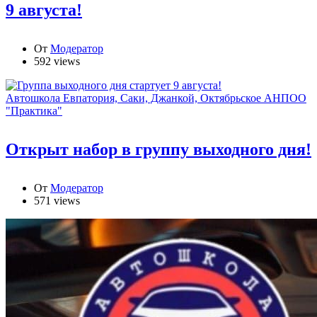
9 августа!
От
Модератор
592 views
Автошкола Евпатория, Саки, Джанкой, Октябрьское АНПОО
"Практика"
Открыт набор в группу выходного дня!
От
Модератор
571 views