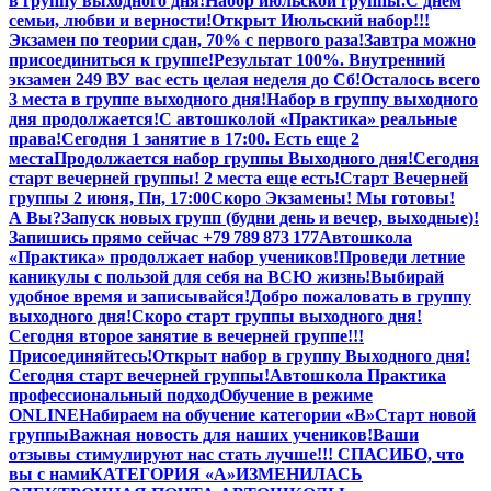
в группу выходного дня!
Набор июльской группы.
С днем
семьи, любви и верности!
Открыт Июльский набор!!!
Экзамен по теории сдан, 70% с первого раза!
Завтра можно
присоединиться к группе!
Результат 100%. Внутренний
экзамен 249 В
У вас есть целая неделя до Сб!
Осталось всего
3 места в группе выходного дня!
Набор в группу выходного
дня продолжается!
С автошколой «Практика» реальные
права!
Сегодня 1 занятие в 17:00. Есть еще 2
места
Продолжается набор группы Выходного дня!
Сегодня
старт вечерней группы! 2 места еще есть!
Старт Вечерней
группы 2 июня, Пн, 17:00
Скоро Экзамены! Мы готовы!
А Вы?
Запуск новых групп (будни день и вечер, выходные)!
Запишись прямо сейчас +79 789 873 177
Автошкола
«Практика» продолжает набор учеников!
Проведи летние
каникулы с пользой для себя на ВСЮ жизнь!
Выбирай
удобное время и записывайся!
Добро пожаловать в группу
выходного дня!
Скоро старт группы выходного дня!
Сегодня второе занятие в вечерней группе!!!
Присоединяйтесь!
Открыт набор в группу Выходного дня!
Сегодня старт вечерней группы!
Автошкола Практика
профессиональный подход
Обучение в режиме
ONLINE
Набираем на обучение категории «B»
Старт новой
группы
Важная новость для наших учеников!
Ваши
отзывы стимулируют нас стать лучше!!! СПАСИБО, что
вы с нами
КАТЕГОРИЯ «А»
ИЗМЕНИЛАСЬ