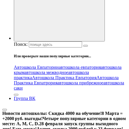
Поиск:
Или проверьте наши популярные категории...
Автошкола Евпатории
автошкола евпатория
автошкола
крым
автошкола межводное
автошкола
практика
Автошкола Практика Евпатория
Автошкола
Практика Евпатрория
автошкола прибрежное
автошкола
саки
Группа ВК
Новости автошколы:
Скидка 4000 на обучение!
8 Марта =
+2000 руб. выгоды!
Четыре популярные категории в одном
месте: А, М, С, D.
28 февраля запуск группы выходного
дня! Есть места!
Акция, скидка 2000 рублей к 23 февраля!