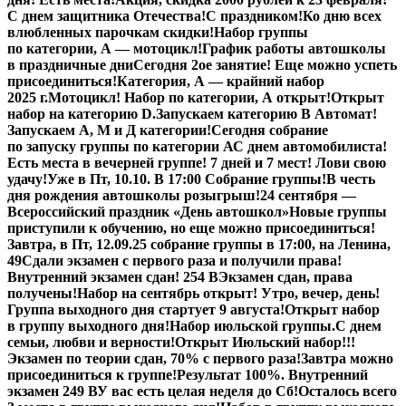
С днем защитника Отечества!
С праздником!
Ко дню всех
влюбленных парочкам скидки!
Набор группы
по категории, А — мотоцикл!
График работы автошколы
в праздничные дни
Сегодня 2ое занятие! Еще можно успеть
присоединиться!
Категория, А — крайний набор
2025 г.
Мотоцикл! Набор по категории, А открыт!
Открыт
набор на категорию D.
Запускаем категорию В Автомат!
Запускаем А, М и Д категории!
Сегодня собрание
по запуску группы по категории А
С днем автомобилиста!
Есть места в вечерней группе! 7 дней и 7 мест! Лови свою
удачу!
Уже в Пт, 10.10. В 17:00 Собрание группы!
В честь
дня рождения автошколы розыгрыш!
24 сентября —
Всероссийский праздник «День автошкол»
Новые группы
приступили к обучению, но еще можно присоединиться!
Завтра, в Пт,
12.09.25
собрание группы в 17:00, на Ленина,
49
Сдали экзамен с первого раза и получили права!
Внутренний экзамен сдан! 254 В
Экзамен сдан, права
получены!
Набор на сентябрь открыт! Утро, вечер, день!
Группа выходного дня стартует 9 августа!
Открыт набор
в группу выходного дня!
Набор июльской группы.
С днем
семьи, любви и верности!
Открыт Июльский набор!!!
Экзамен по теории сдан, 70% с первого раза!
Завтра можно
присоединиться к группе!
Результат 100%. Внутренний
экзамен 249 В
У вас есть целая неделя до Сб!
Осталось всего