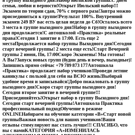
в группу выходного дня!
Набор июльской группы.
С днем
семьи, любви и верности!
Открыт Июльский набор!!!
Экзамен по теории сдан, 70% с первого раза!
Завтра можно
присоединиться к группе!
Результат 100%. Внутренний
экзамен 249 В
У вас есть целая неделя до Сб!
Осталось всего
3 места в группе выходного дня!
Набор в группу выходного
дня продолжается!
С автошколой «Практика» реальные
права!
Сегодня 1 занятие в 17:00. Есть еще 2
места
Продолжается набор группы Выходного дня!
Сегодня
старт вечерней группы! 2 места еще есть!
Старт Вечерней
группы 2 июня, Пн, 17:00
Скоро Экзамены! Мы готовы!
А Вы?
Запуск новых групп (будни день и вечер, выходные)!
Запишись прямо сейчас +79 789 873 177
Автошкола
«Практика» продолжает набор учеников!
Проведи летние
каникулы с пользой для себя на ВСЮ жизнь!
Выбирай
удобное время и записывайся!
Добро пожаловать в группу
выходного дня!
Скоро старт группы выходного дня!
Сегодня второе занятие в вечерней группе!!!
Присоединяйтесь!
Открыт набор в группу Выходного дня!
Сегодня старт вечерней группы!
Автошкола Практика
профессиональный подход
Обучение в режиме
ONLINE
Набираем на обучение категории «B»
Старт новой
группы
Важная новость для наших учеников!
Ваши
отзывы стимулируют нас стать лучше!!! СПАСИБО, что
вы с нами
КАТЕГОРИЯ «А»
ИЗМЕНИЛАСЬ