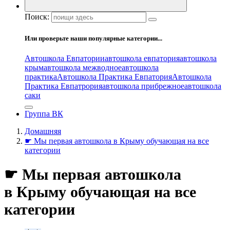
Поиск:
Или проверьте наши популярные категории...
Автошкола Евпатории
автошкола евпатория
автошкола
крым
автошкола межводное
автошкола
практика
Автошкола Практика Евпатория
Автошкола
Практика Евпатрория
автошкола прибрежное
автошкола
саки
Группа ВК
Домашняя
☛ Мы первая автошкола в Крыму обучающая на все
категории
☛ Мы первая автошкола
в Крыму обучающая на все
категории