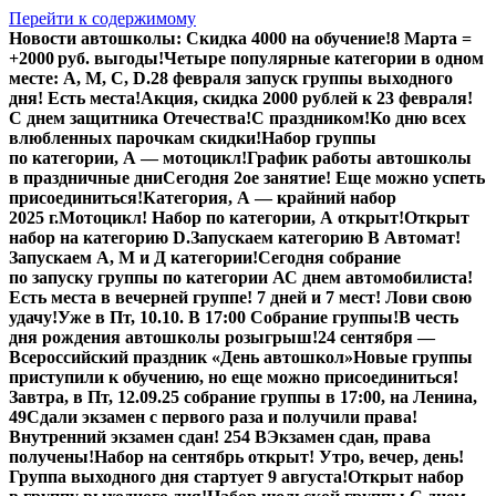
Перейти к содержимому
Новости автошколы:
Скидка 4000 на обучение!
8 Марта =
+2000 руб. выгоды!
Четыре популярные категории в одном
месте: А, М, С, D.
28 февраля запуск группы выходного
дня! Есть места!
Акция, скидка 2000 рублей к 23 февраля!
С днем защитника Отечества!
С праздником!
Ко дню всех
влюбленных парочкам скидки!
Набор группы
по категории, А — мотоцикл!
График работы автошколы
в праздничные дни
Сегодня 2ое занятие! Еще можно успеть
присоединиться!
Категория, А — крайний набор
2025 г.
Мотоцикл! Набор по категории, А открыт!
Открыт
набор на категорию D.
Запускаем категорию В Автомат!
Запускаем А, М и Д категории!
Сегодня собрание
по запуску группы по категории А
С днем автомобилиста!
Есть места в вечерней группе! 7 дней и 7 мест! Лови свою
удачу!
Уже в Пт, 10.10. В 17:00 Собрание группы!
В честь
дня рождения автошколы розыгрыш!
24 сентября —
Всероссийский праздник «День автошкол»
Новые группы
приступили к обучению, но еще можно присоединиться!
Завтра, в Пт,
12.09.25
собрание группы в 17:00, на Ленина,
49
Сдали экзамен с первого раза и получили права!
Внутренний экзамен сдан! 254 В
Экзамен сдан, права
получены!
Набор на сентябрь открыт! Утро, вечер, день!
Группа выходного дня стартует 9 августа!
Открыт набор