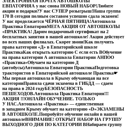
ЭЛЕКТРОННАЯ ПОЧТА АВТОШКОЛЫ
ЕВПАТОРИЯ
А у нас снова НОВЫЙ НАБОР!
Любите
акции и подарки?
У нас СУПЕР розыгрыш!
Наша группа
170 В сегодня полным составом успешно сдала экзамен!
У нас продолжается ЧЁРНАЯ ПЯТНИЦА!
Автошкола
Практика Евпатория
МЕГА АКЦИЯ ОТ АВТОШКОЛЫ
«ПРАКТИКА! Дарим подарочный сертификат на 2
бесплатных занятия в нашей автошколе! Акция действует
во всех наших филиалах. Скорее звони!
Как получить
права категории «Д» в Евпаторийской школе
Практика
Как открыть категорию C если есть B
Обучение
на права категории A автошкола Евпатории АНПОО
«Практика»
Обучаем на категорию Д
(автобусы)
Автошкола Евпатории Практика
Подготовка
трактористов в Евпаторийской автошколе Практика
☛
Мы первая автошкола в Крыму обучающая на все
категории
Правила сдачи экзамена в ГИБДД — сдаем
на права в 2024 году
БЕЗОПАСНОСТЬ
ПЕШЕХОДОВ.
Автошкола Практика Евпатория
!!!
АКЦИЯ !!!
ОНЛАЙН ОБУЧЕНИЕ. ТОЛЬКО
У НАС.
Автошкола «Практика» — единственная
в западном Крыму обучает на категорию «D»
ЭКЗАМЕНЫ
В АВТОШКОЛЕ.
Попробуйте обучение онлайн в нашей
автошколе
ВНИМАНИЕ! ОТКРЫТ НАБОР НА ГРУППУ
ВЫХОДНОГО ДНЯ ПО КАТЕГОРИИ В
Набираем группу