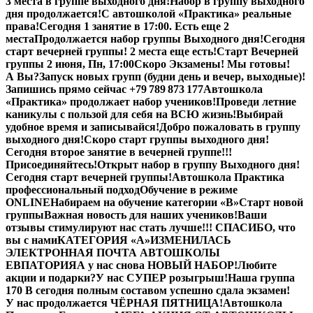
3 места в группе выходного дня!
Набор в группу выходного
дня продолжается!
С автошколой «Практика» реальные
права!
Сегодня 1 занятие в 17:00. Есть еще 2
места
Продолжается набор группы Выходного дня!
Сегодня
старт вечерней группы! 2 места еще есть!
Старт Вечерней
группы 2 июня, Пн, 17:00
Скоро Экзамены! Мы готовы!
А Вы?
Запуск новых групп (будни день и вечер, выходные)!
Запишись прямо сейчас +79 789 873 177
Автошкола
«Практика» продолжает набор учеников!
Проведи летние
каникулы с пользой для себя на ВСЮ жизнь!
Выбирай
удобное время и записывайся!
Добро пожаловать в группу
выходного дня!
Скоро старт группы выходного дня!
Сегодня второе занятие в вечерней группе!!!
Присоединяйтесь!
Открыт набор в группу Выходного дня!
Сегодня старт вечерней группы!
Автошкола Практика
профессиональный подход
Обучение в режиме
ONLINE
Набираем на обучение категории «B»
Старт новой
группы
Важная новость для наших учеников!
Ваши
отзывы стимулируют нас стать лучше!!! СПАСИБО, что
вы с нами
КАТЕГОРИЯ «А»
ИЗМЕНИЛАСЬ
ЭЛЕКТРОННАЯ ПОЧТА АВТОШКОЛЫ
ЕВПАТОРИЯ
А у нас снова НОВЫЙ НАБОР!
Любите
акции и подарки?
У нас СУПЕР розыгрыш!
Наша группа
170 В сегодня полным составом успешно сдала экзамен!
У нас продолжается ЧЁРНАЯ ПЯТНИЦА!
Автошкола