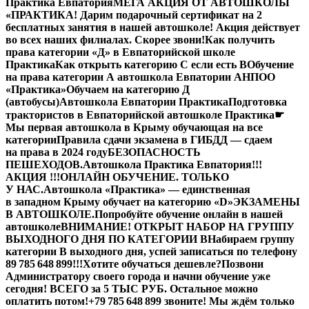
Практика Евпатория
МЕГА АКЦИЯ ОТ АВТОШКОЛЫ
«ПРАКТИКА! Дарим подарочный сертификат на 2
бесплатных занятия в нашей автошколе! Акция действует
во всех наших филиалах. Скорее звони!
Как получить
права категории «Д» в Евпаторийской школе
Практика
Как открыть категорию C если есть B
Обучение
на права категории A автошкола Евпатории АНПОО
«Практика»
Обучаем на категорию Д
(автобусы)
Автошкола Евпатории Практика
Подготовка
трактористов в Евпаторийской автошколе Практика
☛
Мы первая автошкола в Крыму обучающая на все
категории
Правила сдачи экзамена в ГИБДД — сдаем
на права в 2024 году
БЕЗОПАСНОСТЬ
ПЕШЕХОДОВ.
Автошкола Практика Евпатория
!!!
АКЦИЯ !!!
ОНЛАЙН ОБУЧЕНИЕ. ТОЛЬКО
У НАС.
Автошкола «Практика» — единственная
в западном Крыму обучает на категорию «D»
ЭКЗАМЕНЫ
В АВТОШКОЛЕ.
Попробуйте обучение онлайн в нашей
автошколе
ВНИМАНИЕ! ОТКРЫТ НАБОР НА ГРУППУ
ВЫХОДНОГО ДНЯ ПО КАТЕГОРИИ В
Набираем группу
категории В выходного дня, успей записаться по телефону
89 785 648 899!!!
Хотите обучаться дешевле?
Позвони
Администратору своего города и начни обучение уже
сегодня! ВСЕГО за 5 ТЫС РУБ. Остальное можно
оплатить потом!
+79 785 648 899 звоните! Мы ждём только