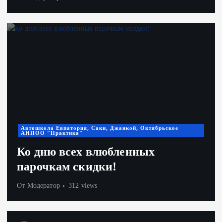
Автошкола Евпатория, Саки, Джанкой, Октябрьское
АНПОО "Практика"
Ко дню всех влюбленных
парочкам скидки!
От
Модератор
312 views