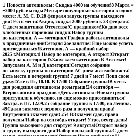
Перейти
Новости автошколы:
Скидка 4000 на обучение!
8 Марта =
к
+2000 руб. выгоды!
Четыре популярные категории в одном
содержимому
месте: А, М, С, D.
28 февраля запуск группы выходного
дня! Есть места!
Акция, скидка 2000 рублей к 23 февраля!
С днем защитника Отечества!
С праздником!
Ко дню всех
влюбленных парочкам скидки!
Набор группы
по категории, А — мотоцикл!
График работы автошколы
в праздничные дни
Сегодня 2ое занятие! Еще можно успеть
присоединиться!
Категория, А — крайний набор
2025 г.
Мотоцикл! Набор по категории, А открыт!
Открыт
набор на категорию D.
Запускаем категорию В Автомат!
Запускаем А, М и Д категории!
Сегодня собрание
по запуску группы по категории А
С днем автомобилиста!
Есть места в вечерней группе! 7 дней и 7 мест! Лови свою
удачу!
Уже в Пт, 10.10. В 17:00 Собрание группы!
В честь
дня рождения автошколы розыгрыш!
24 сентября —
Всероссийский праздник «День автошкол»
Новые группы
приступили к обучению, но еще можно присоединиться!
Завтра, в Пт,
12.09.25
собрание группы в 17:00, на Ленина,
49
Сдали экзамен с первого раза и получили права!
Внутренний экзамен сдан! 254 В
Экзамен сдан, права
получены!
Набор на сентябрь открыт! Утро, вечер, день!
Группа выходного дня стартует 9 августа!
Открыт набор
в группу выходного дня!
Набор июльской группы.
С днем