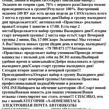
семьи, любви и верности!
Открыт Июльский набор!!!
Экзамен по теории сдан, 70% с первого раза!
Завтра можно
присоединиться к группе!
Результат 100%. Внутренний
экзамен 249 В
У вас есть целая неделя до Сб!
Осталось всего
3 места в группе выходного дня!
Набор в группу выходного
дня продолжается!
С автошколой «Практика» реальные
права!
Сегодня 1 занятие в 17:00. Есть еще 2
места
Продолжается набор группы Выходного дня!
Сегодня
старт вечерней группы! 2 места еще есть!
Старт Вечерней
группы 2 июня, Пн, 17:00
Скоро Экзамены! Мы готовы!
А Вы?
Запуск новых групп (будни день и вечер, выходные)!
Запишись прямо сейчас +79 789 873 177
Автошкола
«Практика» продолжает набор учеников!
Проведи летние
каникулы с пользой для себя на ВСЮ жизнь!
Выбирай
удобное время и записывайся!
Добро пожаловать в группу
выходного дня!
Скоро старт группы выходного дня!
Сегодня второе занятие в вечерней группе!!!
Присоединяйтесь!
Открыт набор в группу Выходного дня!
Сегодня старт вечерней группы!
Автошкола Практика
профессиональный подход
Обучение в режиме
ONLINE
Набираем на обучение категории «B»
Старт новой
группы
Важная новость для наших учеников!
Ваши
отзывы стимулируют нас стать лучше!!! СПАСИБО, что
вы с нами
КАТЕГОРИЯ «А»
ИЗМЕНИЛАСЬ
ЭЛЕКТРОННАЯ ПОЧТА АВТОШКОЛЫ