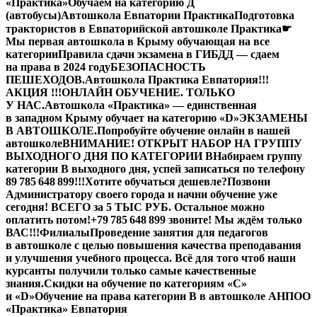
«Практика»
Обучаем на категорию Д
(автобусы)
Автошкола Евпатории Практика
Подготовка
трактористов в Евпаторийской автошколе Практика
☛
Мы первая автошкола в Крыму обучающая на все
категории
Правила сдачи экзамена в ГИБДД — сдаем
на права в 2024 году
БЕЗОПАСНОСТЬ
ПЕШЕХОДОВ.
Автошкола Практика Евпатория
!!!
АКЦИЯ !!!
ОНЛАЙН ОБУЧЕНИЕ. ТОЛЬКО
У НАС.
Автошкола «Практика» — единственная
в западном Крыму обучает на категорию «D»
ЭКЗАМЕНЫ
В АВТОШКОЛЕ.
Попробуйте обучение онлайн в нашей
автошколе
ВНИМАНИЕ! ОТКРЫТ НАБОР НА ГРУППУ
ВЫХОДНОГО ДНЯ ПО КАТЕГОРИИ В
Набираем группу
категории В выходного дня, успей записаться по телефону
89 785 648 899!!!
Хотите обучаться дешевле?
Позвони
Администратору своего города и начни обучение уже
сегодня! ВСЕГО за 5 ТЫС РУБ. Остальное можно
оплатить потом!
+79 785 648 899 звоните! Мы ждём только
ВАС!!!
Филиалы
Проведение занятия для педагогов
в автошколе с целью повышения качества преподавания
и улучшения учебного процесса. Всё для того чтоб наши
курсанты получили только самые качественные
знания.
Скидки на обучение по категориям «С»
и «D»
Обучение на права категории B в автошколе АНПОО
«Практика» Евпатория