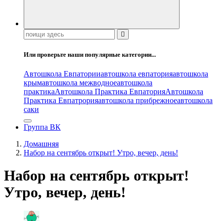
Поиск:
Или проверьте наши популярные категории...
Автошкола Евпатории
автошкола евпатория
автошкола
крым
автошкола межводное
автошкола
практика
Автошкола Практика Евпатория
Автошкола
Практика Евпатрория
автошкола прибрежное
автошкола
саки
Группа ВК
Домашняя
Набор на сентябрь открыт! Утро, вечер, день!
Набор на сентябрь открыт!
Утро, вечер, день!