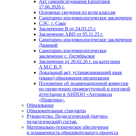
Акт самообследования Евпатория
17.06.2026 г.
Основные сведения по всем классам
Санитарно-эпидемиологическое заключение
СЭС, г. Саки
Заключение
В от 24.03.25 г.
Заключение АВD
от 05.11.25 г.
Санитарно-эпидемиологическое заключение
Джанкой
Санитарно-эпидемиологическое
заключение с. Октябрьское
Заключение
от 20.02.26 г. на
категории
А.М.С.В.Д
Локальный акт, устанавливающий язык
(языки) образования организации
Положение об экзаменационной комиссии
по проведению промежуточной и итоговой
аттестации в АНПОО «Автошкола
«Практика».
Образование
Образовательные стандарты
Руководство. Педагогический (научно-
педагогический) состав.
Материально-техническое обеспечение
и оснащенность образовательного процесса