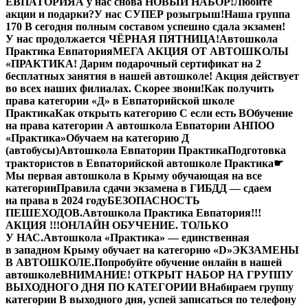
ЕВПАТОРИЯ
А у нас снова НОВЫЙ НАБОР!
Любите
акции и подарки?
У нас СУПЕР розыгрыш!
Наша группа
170 В сегодня полным составом успешно сдала экзамен!
У нас продолжается ЧЁРНАЯ ПЯТНИЦА!
Автошкола
Практика Евпатория
МЕГА АКЦИЯ ОТ АВТОШКОЛЫ
«ПРАКТИКА! Дарим подарочный сертификат на 2
бесплатных занятия в нашей автошколе! Акция действует
во всех наших филиалах. Скорее звони!
Как получить
права категории «Д» в Евпаторийской школе
Практика
Как открыть категорию C если есть B
Обучение
на права категории A автошкола Евпатории АНПОО
«Практика»
Обучаем на категорию Д
(автобусы)
Автошкола Евпатории Практика
Подготовка
трактористов в Евпаторийской автошколе Практика
☛
Мы первая автошкола в Крыму обучающая на все
категории
Правила сдачи экзамена в ГИБДД — сдаем
на права в 2024 году
БЕЗОПАСНОСТЬ
ПЕШЕХОДОВ.
Автошкола Практика Евпатория
!!!
АКЦИЯ !!!
ОНЛАЙН ОБУЧЕНИЕ. ТОЛЬКО
У НАС.
Автошкола «Практика» — единственная
в западном Крыму обучает на категорию «D»
ЭКЗАМЕНЫ
В АВТОШКОЛЕ.
Попробуйте обучение онлайн в нашей
автошколе
ВНИМАНИЕ! ОТКРЫТ НАБОР НА ГРУППУ
ВЫХОДНОГО ДНЯ ПО КАТЕГОРИИ В
Набираем группу
категории В выходного дня, успей записаться по телефону