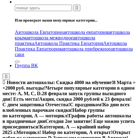
Поиск:
Или проверьте наши популярные категории...
Автошкола Евпатории
автошкола евпатория
автошкола
крым
автошкола межводное
автошкола
практика
Автошкола Практика Евпатория
Автошкола
Практика Евпатрория
автошкола прибрежное
автошкола
саки
Группа ВК
Новости автошколы:
Скидка 4000 на обучение!
8 Марта =
+2000 руб. выгоды!
Четыре популярные категории в одном
месте: А, М, С, D.
28 февраля запуск группы выходного
дня! Есть места!
Акция, скидка 2000 рублей к 23 февраля!
С днем защитника Отечества!
С праздником!
Ко дню всех
влюбленных парочкам скидки!
Набор группы
по категории, А — мотоцикл!
График работы автошколы
в праздничные дни
Сегодня 2ое занятие! Еще можно успеть
присоединиться!
Категория, А — крайний набор
2025 г.
Мотоцикл! Набор по категории, А открыт!
Открыт
набор на категорию D.
Запускаем категорию В Автомат!