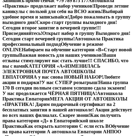
Запишись прямо сейчас +79 789 873 177
Автошкола
«Практика» продолжает набор учеников!
Проведи летние
каникулы с пользой для себя на ВСЮ жизнь!
Выбирай
удобное время и записывайся!
Добро пожаловать в группу
выходного дня!
Скоро старт группы выходного дня!
Сегодня второе занятие в вечерней группе!!!
Присоединяйтесь!
Открыт набор в группу Выходного дня!
Сегодня старт вечерней группы!
Автошкола Практика
профессиональный подход
Обучение в режиме
ONLINE
Набираем на обучение категории «B»
Старт новой
группы
Важная новость для наших учеников!
Ваши
отзывы стимулируют нас стать лучше!!! СПАСИБО, что
вы с нами
КАТЕГОРИЯ «А»
ИЗМЕНИЛАСЬ
ЭЛЕКТРОННАЯ ПОЧТА АВТОШКОЛЫ
ЕВПАТОРИЯ
А у нас снова НОВЫЙ НАБОР!
Любите
акции и подарки?
У нас СУПЕР розыгрыш!
Наша группа
170 В сегодня полным составом успешно сдала экзамен!
У нас продолжается ЧЁРНАЯ ПЯТНИЦА!
Автошкола
Практика Евпатория
МЕГА АКЦИЯ ОТ АВТОШКОЛЫ
«ПРАКТИКА! Дарим подарочный сертификат на 2
бесплатных занятия в нашей автошколе! Акция действует
во всех наших филиалах. Скорее звони!
Как получить
права категории «Д» в Евпаторийской школе
Практика
Как открыть категорию C если есть B
Обучение
на права категории A автошкола Евпатории АНПОО